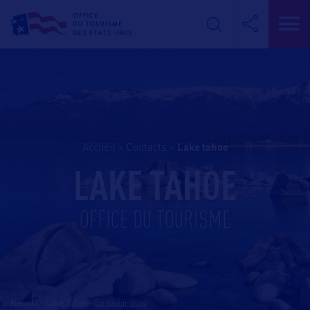
Accueil
>
Contacts
>
lake tahoe
LAKE TAHOE
OFFICE DU TOURISME
Nevada - Lake Tahoe
-
En savoir plus