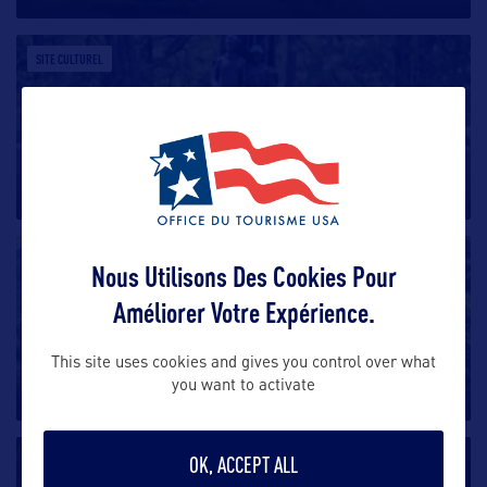
SITE CULTUREL
Andersonville National Historic Site
Le Camp d’Andersonville est un site historique
national qui commémore
…
SITE CULTUREL
Nous Utilisons Des Cookies Pour
Améliorer Votre Expérience.
Trail of Tears National Historic Trail
Trail of Tears National Historic Trail représente le
This site uses cookies and gives you control over what
you want to activate
déplacement de plusieurs
…
OK, ACCEPT ALL
SITE CULTUREL