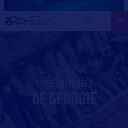
Accueil
>
template listing
SITES CULTURELS
DE GEORGIE