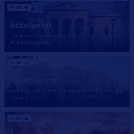
SITE CULTUREL
Antebellum Trail
Découvrez le patrimoine architectural d’avant-guerre
en suivant la route
…
SITE CULTUREL
High Museum of Art
Fondé en 1905, le High Museum of Art est le principal
musée d’Atlanta.
…
SITE CULTUREL