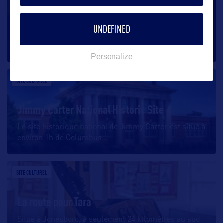
National Infantry Museum and Soldier Center
UNDEFINED
Le Musée National d’Infanterie de Columbus présente
l’une des plus
…
Personalize
SITE CULTUREL
Jimmy Carter National Historic Site
Le site historique national de Jimmy Carter est situé à
environ 1h de Columbus
…
SITE CULTUREL
La route pour Tara
Situé à Jonesboro, à seulement 24 kilomètres au sud