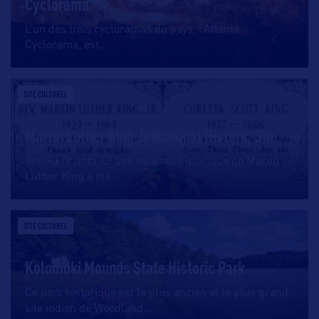
Cyclorama
L’un des trois cycloramas du pays, l’Atlanta
Cyclorama, est
…
SITE CULTUREL
Martin Luther King Jr National Historic Site
Situé à Atlanta, le site national historique de Martin
Luther King a été
…
SITE CULTUREL
Kolomoki Mounds State Historic Park
Ce parc historique est le plus ancien et le plus grand
site indien de Woodland
…