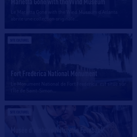
Marietta Gone with the Wind Museum
Le Marietta Gone with the Wind Museum d’Atlanta
abrite une collection originale
…
SITE CULTUREL
Fort Frederica National Monument
Le Monument National de Fort Frederica est situé sur
l’Île de Saint-Simon
…
SITE CULTUREL
Musée d'Histoire Naturelle Fernbank