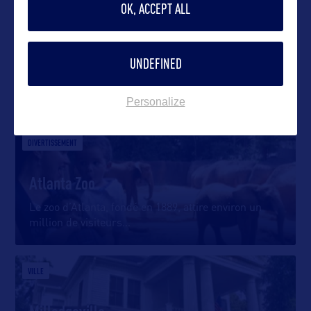
OK, ACCEPT ALL
UNDEFINED
DANS LA MÊME CATEGORIE
Personalize
DIVERTISSEMENT
Atlanta Zoo
Le zoo d’Atlanta, fondé en 1889, attire environ un
million de visiteurs
…
VILLE