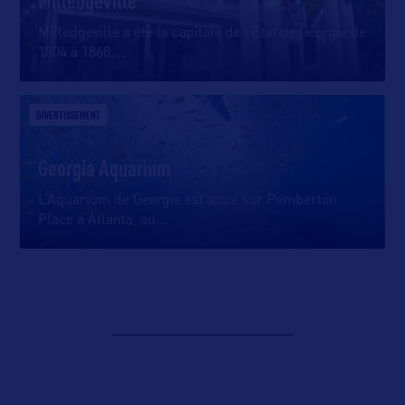
Milledgeville
Milledgeville a été la capitale de l’Etat de Géorgie de
1804 à 1868,
…
DIVERTISSEMENT
Georgia Aquarium
L’Aquarium de Géorgie est situé sur Pemberton
Place à Atlanta, au
…