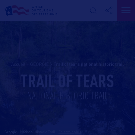
Accueil
>
GEORGIE
>
trail of tears national historic trail
TRAIL OF TEARS
NATIONAL HISTORIC TRAIL
Georgie - National Historic Trail
-
En savoir plus