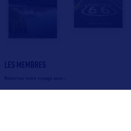
LES MEMBRES
Réservez votre voyage avec :
F.A.Q.
Crédits & Copyright
Mentions légales
Gestion des cookies
Politique de protection des données personnelles