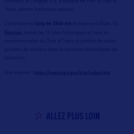
l’Histoire, le Congrès U.S. a désigné en 1987 le Trail of
Tears,
sentier historique national
.
L’itinéraire est
long de 3540 km
et traverse 6 États. En
Géorgie
, visitez les 12 sites historiques et lieux de
commémoration du Trail of Tears et profitez de visites
guidées, de sentiers dans la nature et de boutiques de
souvenirs.
https://www.nps.gov/trte/index.htm
Site internet :
ALLEZ PLUS LOIN