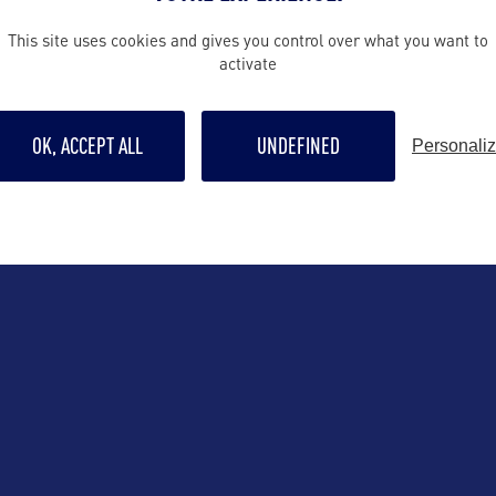
This site uses cookies and gives you control over what you want to
activate
ALLEZ PLUS LOIN
OK, ACCEPT ALL
UNDEFINED
Personali
Contact grand p
resa@naar.co
ce :
Malesherbes
Suivre
5.20.01