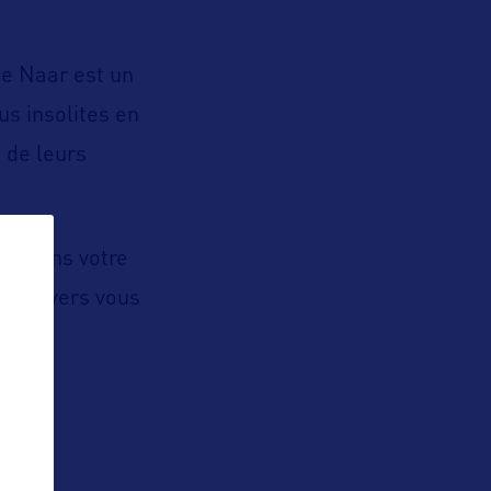
pe Naar est un
us insolites en
 de leurs
ettrons votre
ndra vers vous