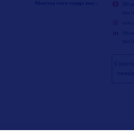
Réservez votre voyage avec :
Offic
des 
visit
Offic
des 
S'inscrir
newsle