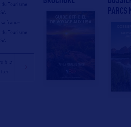
e du Tourisme
PARCS 
USA
 usa france
e du Tourisme
USA
e à la
tter