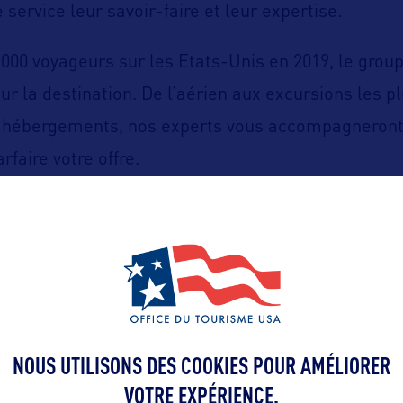
 service leur savoir-faire et leur expertise.
.000 voyageurs sur les Etats-Unis en 2019, le grou
r la destination. De l’aérien aux excursions les pl
s hébergements, nos experts vous accompagneront
rfaire votre offre.
resa@naar.com
 devis, une adresse :
. Nous transm
 de nos agences partenaires et expertes qui revie
urs délais.
NOUS UTILISONS DES COOKIES POUR AMÉLIORER
VOTRE EXPÉRIENCE.