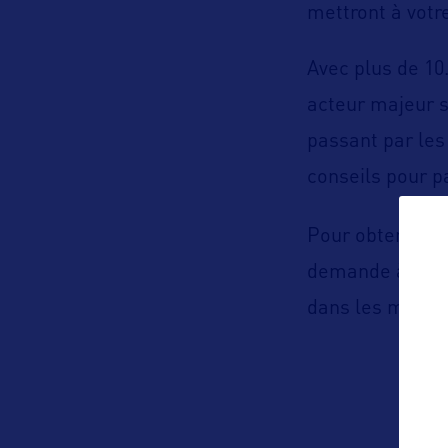
mettront à votre
Avec plus de 10
acteur majeur su
passant par le
conseils pour pa
Pour obtenir un
demande à l’une
dans les meille