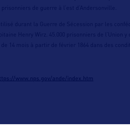
prisonniers de guerre à l’est d’Andersonville.
tilisé durant la Guerre de Sécession par les confé
pitaine Henry Wirz. 45.000 prisonniers de l’Union y 
de 14 mois à partir de février 1864 dans des condi
ttps://www.nps.gov/ande/index.htm