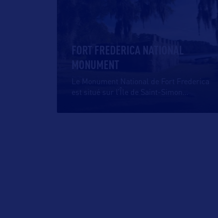
FORT FREDERICA NATIONAL
MONUMENT
Le Monument National de Fort Frederica
est situé sur l’Île de Saint-Simon
…