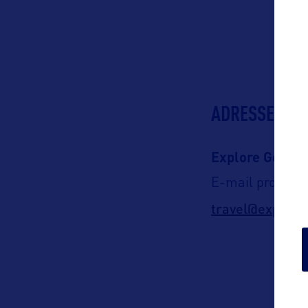
ADRESSES
Explore Georgi
E-mail pro US :
travel@explore