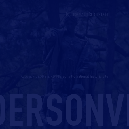
FORMALITÉS D'ENTRÉE
Accueil
>
GEORGIE
>
andersonville national historic site
DERSONVI