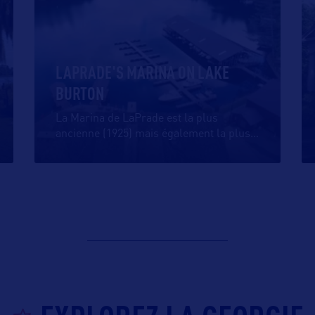
LAPRADE'S MARINA ON LAKE
BURTON
La Marina de LaPrade est la plus
ancienne (1925) mais également la plus
…