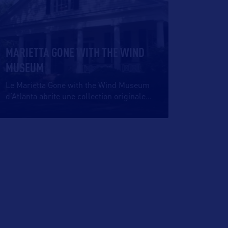
MARIETTA GONE WITH THE WIND
MUSEUM
Le Marietta Gone with the Wind Museum
d’Atlanta abrite une collection originale
…