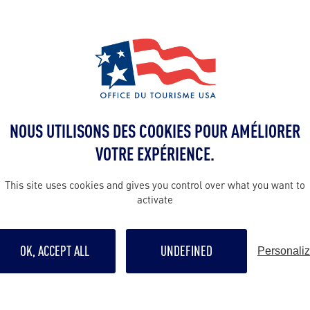
ALLEZ PLUS LOIN
Contact pro
NOUS UTILISONS DES COOKIES POUR AMÉLIORER
travel@explor
VOTRE EXPÉRIENCE.
a
Contact grand p
This site uses cookies and gives you control over what you want to
activate
georgia.org
vg@visitgeorgi
OK, ACCEPT ALL
UNDEFINED
Personali
Suivre