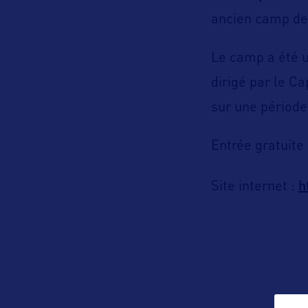
ancien camp de 
Le camp a été u
dirigé par le Ca
sur une période 
Entrée gratuite
h
Site internet :