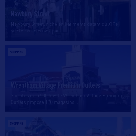
Newbury Street
Newbury Street, riche en bâtiments datant du XIXe
siècle caractérisés par
…
SHOPPING
Wrentham Village Premium Outlets
Sur plus de 57.000m², le Wrentham Village Premium
Outlets propose 170 magasins
…
SHOPPING