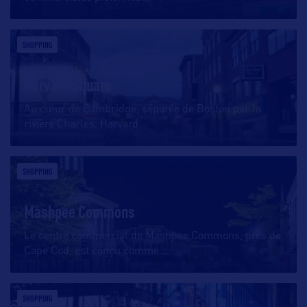
SHOPPING
Harvard Square
Au cœur de Cambridge, séparée de Boston par la
rivière Charles, Harvard
…
SHOPPING
Mashpee Commons
Le centre commercial de Mashpee Commons, près de
Cape Cod, est conçu comme
…
SHOPPING