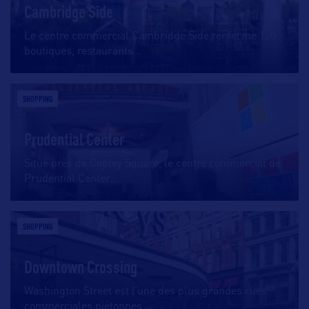
Cambridge Side
Le centre commercial Cambridge Side renferme 120
boutiques, restaurants
…
SHOPPING
Prudential Center
Situé près de Copley Square, le centre commercial de
Prudential Center
…
SHOPPING
Downtown Crossing
Washington Street est l’une des plus grandes rues
commerciales piétonnes
…