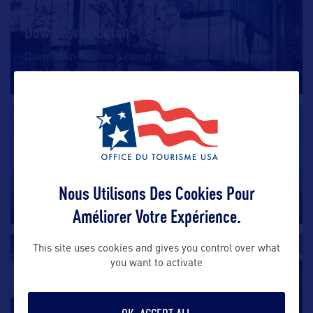
Downtown Boston
Downtown Boston s’étend sur 34 blocks et propose
une large gamme de boutiques,
…
SHOPPING
Lee Premium Outlets
Lee Premium Outlets, au cœur des Berkshires,
Nous Utilisons Des Cookies Pour
propose une soixantaine de
…
Améliorer Votre Expérience.
This site uses cookies and gives you control over what
SHOPPING
you want to activate
Black Dog Stores