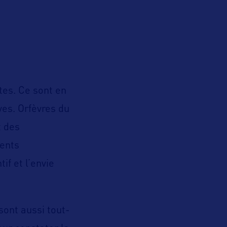
tes. Ce sont en
ves. Orfèvres du
t des
ients
if et l’envie
sont aussi tout-