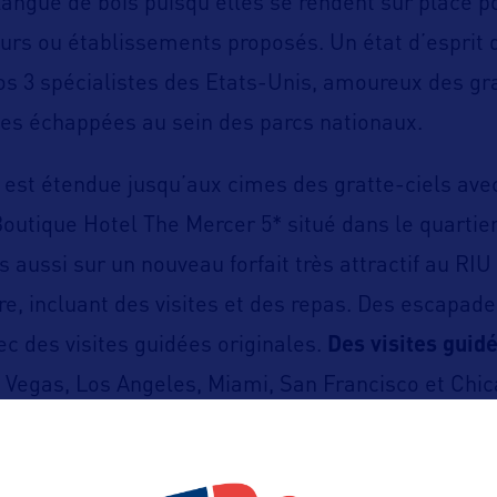
 langue de bois puisqu’elles se rendent sur place p
ours ou établissements proposés. Un état d’esprit 
os 3 spécialistes des Etats-Unis, amoureux des g
es échappées au sein des parcs nationaux.
 est étendue jusqu’aux cimes des gratte-ciels avec
Boutique Hotel The Mercer 5* situé dans le quartie
 aussi sur un nouveau forfait très attractif au RIU
e, incluant des visites et des repas. Des escapade
ec des visites guidées originales.
Des visites guid
 Vegas, Los Angeles, Miami, San Francisco et Chi
atiques comme notre autotour Sud autour de la m
ouveaux itinéraires au Yukon et en Alaska.