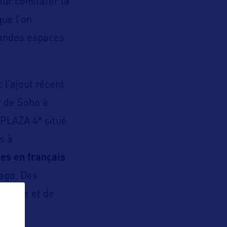
our constater la
que l’on
randes espaces
 l’ajout récent
r de Soho à
 PLAZA 4* situé
s à
ées en français
cago. Des
usique et de