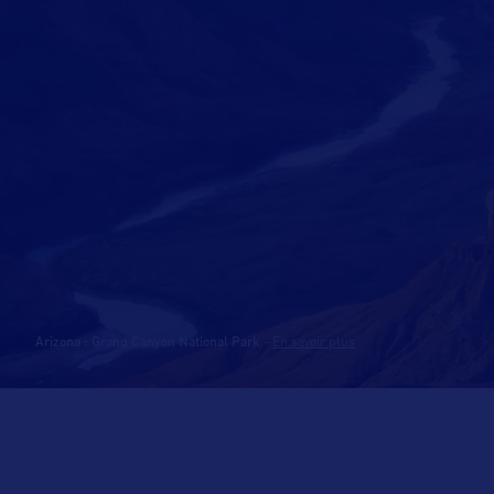
Arizona : Grand Canyon National Park
-
En savoir plus