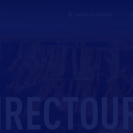
FORMALITÉS D'ENTRÉE
Accueil
>
Contacts
>
directours
IRECTOU