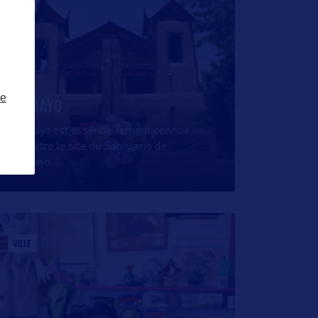
VILLE
ze
CHIMAYO
Chimayo est essentiellement connue
pour être le site du Santuario de
Chimayo,
…
VILLE