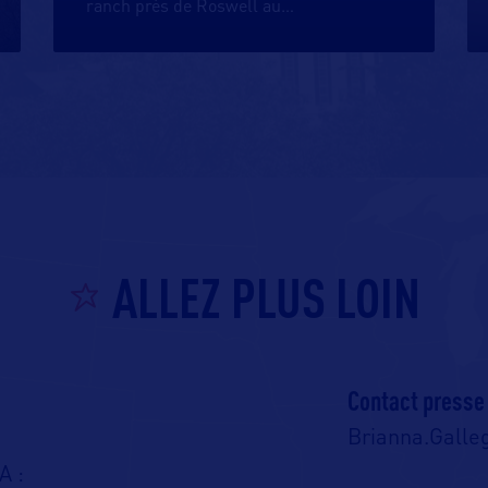
ranch près de Roswell au
…
ALLEZ PLUS LOIN
Contact presse
Brianna.Galle
A :