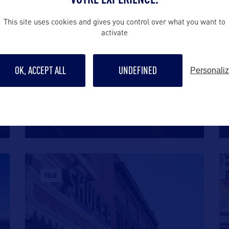
VILLE
This site uses cookies and gives you control over what you want to
activate
OK, ACCEPT ALL
UNDEFINED
Personali
ALBUQUERQUE
La Ville la plus importante du Nouveau-
Mexique fut fondée en 1706 par des
…
VILLE