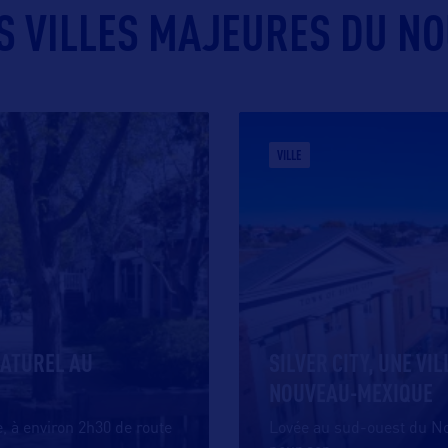
S VILLES MAJEURES DU NO
VILLE
NATUREL AU
SILVER CITY, UNE VI
NOUVEAU-MEXIQUE
 à environ 2h30 de route
Lovée au sud-ouest du No