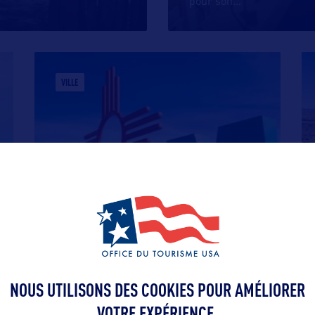
pour son
…
VILLE
HOBBS
Hobbs est une ville du sud-est du
Nouveau-Mexique située à environ 400
…
NOUS UTILISONS DES COOKIES POUR AMÉLIORER
VOTRE EXPÉRIENCE.