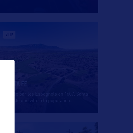
VILLE
SANTA FE
Fondée par les Espagnols en 1607, Santa
Fe reste une ville à la population
…