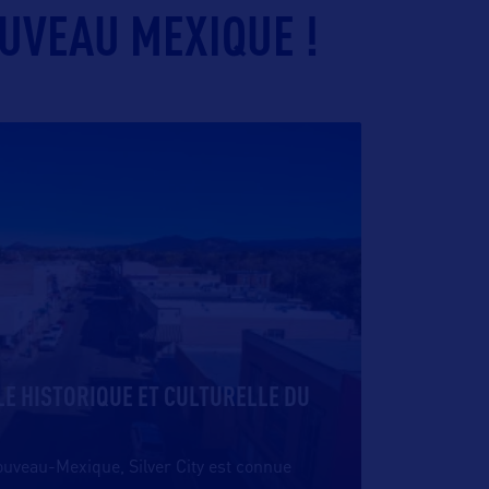
UVEAU MEXIQUE !
LLE HISTORIQUE ET CULTURELLE DU
uveau-Mexique, Silver City est connue