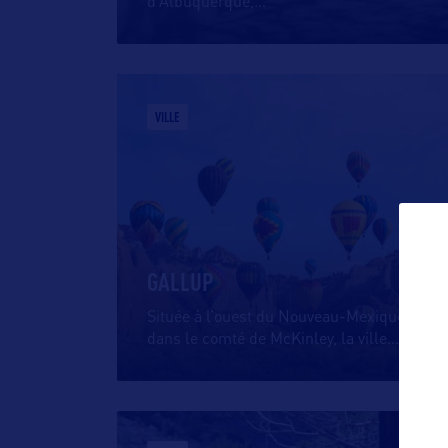
d’Albuquerque,
…
VILLE
GALLUP
Située à l’ouest du Nouveau-Mexique
dans le comté de McKinley, la ville
…