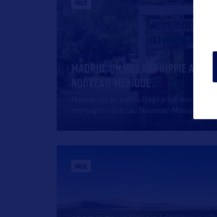
VILLE
MADRID, UN VILLAGE HIPPIE AU
NOUVEAU-MEXIQUE
Madrid est un petit village situé dans les
montagnes Ortiz au Nouveau-Mexique,
…
VILLE