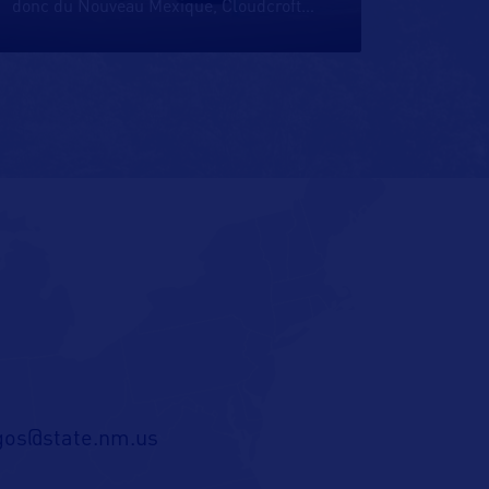
donc du Nouveau Mexique, Cloudcroft
…
gos@state.nm.us