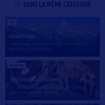
DANS LA MÊME CATEGORIE
VILLE
Teton Village
Teton Village se situe à 19km au nord-ouest de
Jackson sur WY 390, à la
…
SITE CULTUREL
Tate Geological Museum
Le Tate Geological Museum at Casper College
abrite plus de 3000 spécimens
…