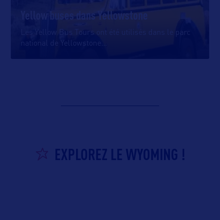
Yellow buses dans Yellowstone
Les Yellow Bus Tours ont été utilisés dans le parc
national de Yellowstone
…
EXPLOREZ LE WYOMING !