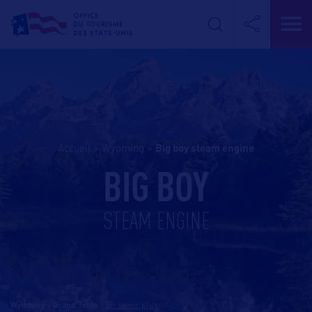
Accueil
>
Wyoming
>
big boy steam engine
BIG BOY
STEAM ENGINE
Wyoming - Grand Teton
-
En savoir plus