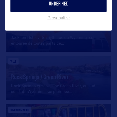
UNDEFINED
VILLE
Personalize
Jackson Hole
Jackson Hole, ville mythique du Wyoming, est
entourée de toutes parts de
…
VILLE
Rock Springs / Green River
Rock Springs et sa voisine Green River, au sud-
ouest du Wyoming, surplombée
…
DIVERTISSEMENT