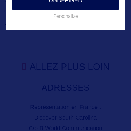
UNDEFINED
manqueront pas. Procurez-vous un exemplaire de l’hebdo
gratuit City Paper et vous aurez toutes les adresses !
Personalize
Site internet :
https://www.charlestoncvb.com/
ALLEZ PLUS LOIN
ADRESSES
Représentation en France :
Discover South Carolina
C/o B World Communication