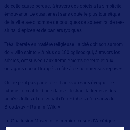
de cette cause perdue, à travers des objets à la simplicité
émouvante. Le quartier est sans doute le plus touristique
de la ville avec nombre de boutiques de souvenirs, de tee-
shirts, d’épices et de paniers typiques.
Très libérale en matière religieuse, la cité doit son surnom
de « ville sainte » à
plus de 180 églises
qui, à travers les
siècles, ont survécu aux tremblements de terre et aux
ouragans qui ont frappé la côte à de nombreuses reprises.
On ne peut pas parler de Charleston sans évoquer le
rythme inimitable d’une danse illustrant la frénésie des
années folles et qui venait d’un « tube » d’un show de
Broadway « Runnin’ Wild ».
Le
Charleston Museum,
le premier musée d’Amérique
(avec des collections commencées en 1773 !), expose