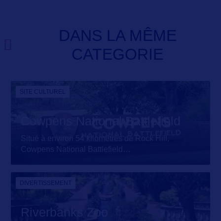
DANS LA MÊME
CATEGORIE
SITE CULTUREL
Cowpens National Battlefield
Situé à environ 54 kilomètres de Rock Hill,
Cowpens National Battlefield
…
DIVERTISSEMENT
Riverbanks Zoo