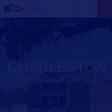
Accueil
>
Caroline du Sud
>
charleston
CHARLESTON
L’ÉLÉGANCE DU SUD
Caroline du Sud - Charleston
-
En savoir plus