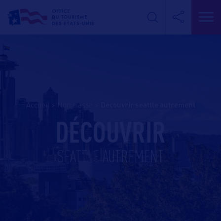
Accueil
>
Non classé
>
découvrir seattle autrement
DÉCOUVRIR
SEATTLE AUTREMENT