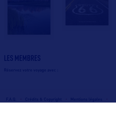
LES MEMBRES
Réservez votre voyage avec :
F.A.Q.
Crédits & Copyright
Mentions légales
Gestion des cookies
Politique de protection des données personnelles