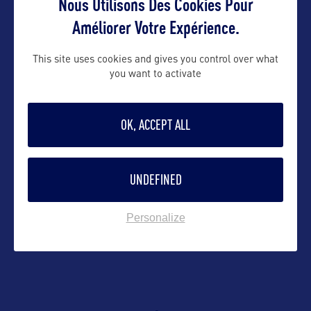
Nous Utilisons Des Cookies Pour
Suivre
Améliorer Votre Expérience.
This site uses cookies and gives you control over what
you want to activate
OK, ACCEPT ALL
UNDEFINED
VOIR LE SITE
Personalize