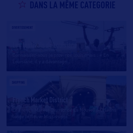
DANS LA MÊME CATEGORIE
DIVERTISSEMENT
Les festivals de Louisiane
Connaissez-vous le proverbe louisianais : « En
Louisiane, il y a davantage
…
SHOPPING
French Market District
Le French Market District de La Nouvelle-Orléans
longe le fleuve Mississippi
…