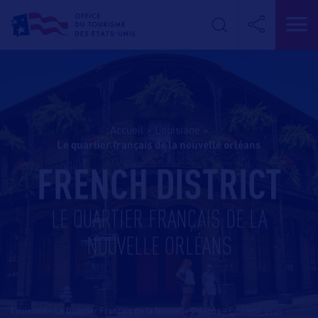
Accueil
>
Louisiane
>
le quartier français de la nouvelle orléans
FRENCH DISTRICT
LE QUARTIER FRANÇAIS DE LA
NOUVELLE ORLÉANS
Louisiane - Le Quartier Français de la Nouvelle Orléans
-
En savoir plus