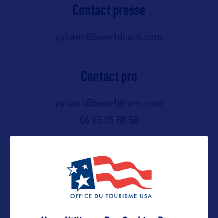
Contact presse
yohann@bworldcom.com
Contact pro
yohann@bworldcom.com
06 65 05 88 50
Contact grand public
yohann@bworldcom.com