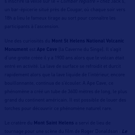
s’inscrire la veille sur le
« Climber registre »
chez Jack’s,
un bar-épicerie situé près de Cougar, où chaque soir vers
18h a lieu le fameux tirage au sort pour connaître les
participants à l’ascension.
Une des curiosités du
Mont St Helens National Volcanic
Monument
est
Ape Cave
(la Caverne du Singe). Il s’agit
d’une grotte créée il y a 1900 ans alors que le volcan était
entré en activité. La lave de surface se refroidit et durcit
rapidement alors que la lave liquide de l’intérieur, encore
bouillonnante, continua de s’écouler. A Ape Cave, ce
phénomène a créé un tube de 3600 mètres de long, le plus
grand du continent américain. Il est possible de louer des
torches pour découvrir ce phénomène naturel rare.
Le cratère du
Mont Saint Helens
a servi de lieu de
tournage pour une scène du film de Roger Donaldson :
Le