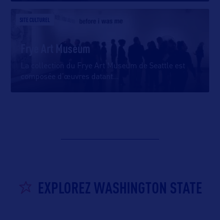
SITE CULTUREL
Frye Art Museum
La collection du Frye Art Museum de Seattle est
composée d’œuvres datant
…
EXPLOREZ WASHINGTON STATE