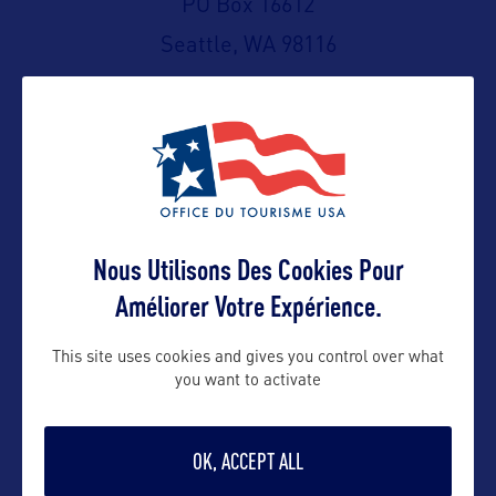
PO Box 16612
Seattle, WA 98116
Représentation en France :
C/o B World Communication
Contact presse
32/34 Avenue Kléber
75116 Paris – FRANCE
claire@bworldcom.com
Nous Utilisons Des Cookies Pour
(Fermé au public)
Améliorer Votre Expérience.
Contact pro
This site uses cookies and gives you control over what
you want to activate
barbara@bworldcom.com
OK, ACCEPT ALL
Contact grand public