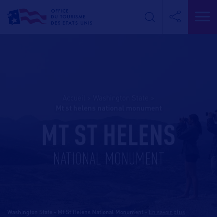
Accueil
>
Washington State
>
mt st helens national monument
MT ST HELENS
NATIONAL MONUMENT
Washington State - Mt St Helens National Monument
-
En savoir plus