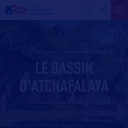
Accueil
>
Louisiane
>
le bassin d’atchafalaya
LE BASSIN
D'ATCHAFALAYA
LE PLUS GRAND BAYOU DES USA
Louisiane - Le Bassin d'Atchafalaya
-
En savoir plus