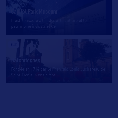
Capitol Park Museum
Il est consacré à l’histoire, la culture et le
patrimoine industriel de
…
VILLE
Natchitoches
Fondée en 1714 par le Français Louis Juchereau de
Saint-Denis, 4 ans avant
…