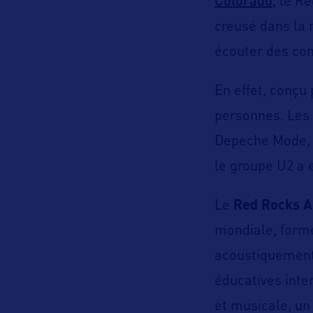
Colorado
, le
Re
creusé dans la 
écouter des con
En effet, conçu 
personnes. Les p
Depeche Mode, B
le groupe U2 a 
Le
Red Rocks A
mondiale, formé
acoustiquement 
éducatives inte
et musicale, un