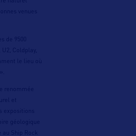
re naturel
rsonnes venues
rès de 9500
 U2, Coldplay,
ment le lieu où
».
e renommée
urel et
s expositions
oire géologique
ne au Ship Rock