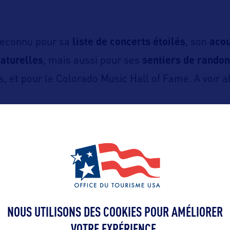
reconnu pour sa
liste de concerts étoilés
, son
acou
aturelles
, mais aussi pour ses
sentiers de randon
, et pour le Colorado Music Hall of Fame. A voir 
ttps://www.redrocksonline.com
NOUS UTILISONS DES COOKIES POUR AMÉLIORER
VOTRE EXPÉRIENCE.