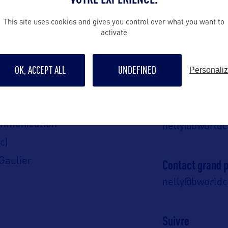
ALLEZ PLUS LOIN
This site uses cookies and gives you control over what you want to
activate
Contact presse
OK, ACCEPT ALL
UNDEFINED
nelly@bworld
Personali
 en France :
Contact pro
ommunication
nelly@bworld
c)
 Gaulier
Contact grand p
nelly@bworld
Suivre