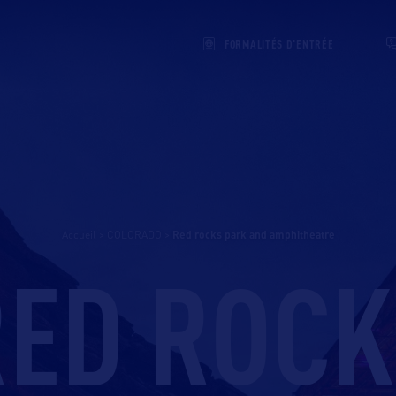
FORMALITÉS D'ENTRÉE
Accueil
>
COLORADO
>
red rocks park and amphitheatre
RED ROCK