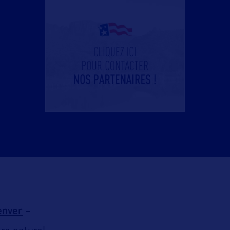
enver
–