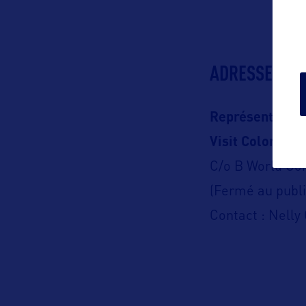
ADRESSES
Représentation
Visit Colorado
C/o B World C
(Fermé au publi
Contact : Nelly