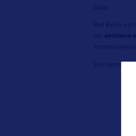
Grille.
Red Rocks est 
son
ambiance n
impressionnants
h
Site internet :