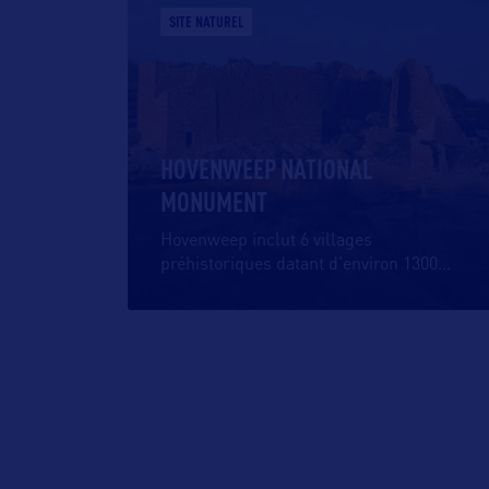
SITE NATUREL
HOVENWEEP NATIONAL
MONUMENT
Hovenweep inclut 6 villages
préhistoriques datant d’environ 1300
…