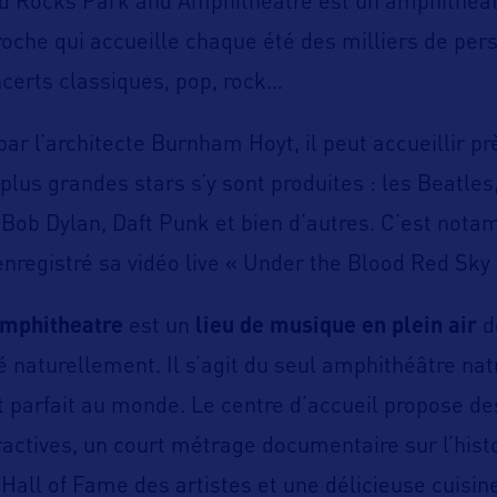
d Rocks Park and Amphitheatre
est un amphithéât
roche qui accueille chaque été des milliers de pe
certs classiques, pop, rock…
par l’architecte Burnham Hoyt, il peut accueillir p
lus grandes stars s’y sont produites : les Beatles,
ob Dylan, Daft Punk et bien d’autres. C’est notam
enregistré sa vidéo live « Under the Blood Red Sky 
mphitheatre
est un
lieu de musique en plein air
d
 naturellement. Il s’agit du seul amphithéâtre nat
parfait au monde. Le centre d’accueil propose de
ractives, un court métrage documentaire sur l’hist
 Hall of Fame des artistes et une délicieuse cuisi