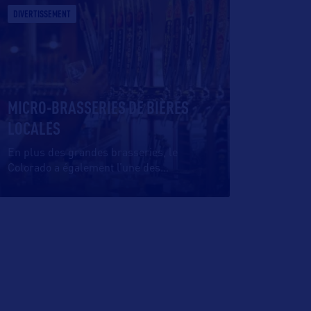
DIVERTISSEMENT
MICRO-BRASSERIES DE BIÈRES
LOCALES
En plus des grandes brasseries, le
Colorado a également l’une des
…