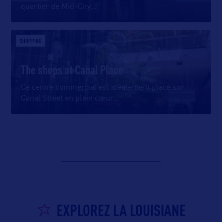
quartier de Mid-City
…
SHOPPING
The shops at Canal Place
Ce centre commercial est idéalement placé sur
Canal Street en plein cœur
…
EXPLOREZ LA LOUISIANE