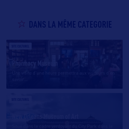
DANS LA MÊME CATEGORIE
SITE CULTUREL
Pharmacy Museum
Une visite d’une heure permettra aux visiteurs d’en
savoir
…
SITE CULTUREL
New Orleans Museum of Art
Situé dans le cadre verdoyant du City Park dans le