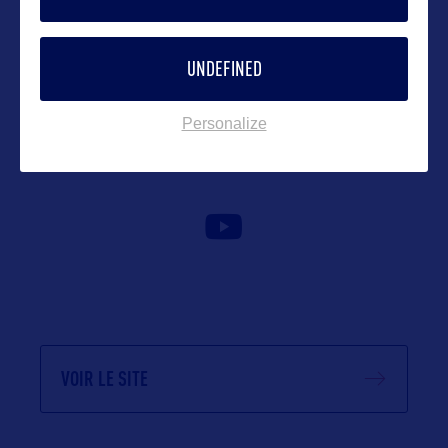
yohann@bworldcom.com
UNDEFINED
Suivre
Personalize
VOIR LE SITE