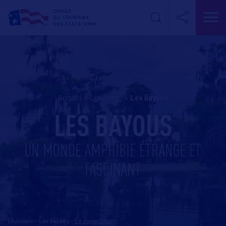
Accueil
>
Louisiane
>
les bayous
LES BAYOUS
UN MONDE AMPHIBIE ÉTRANGE ET
FASCINANT
Louisiane - Les bayous
-
En savoir plus