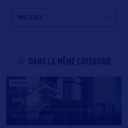
VOIR LE SITE
DANS LA MÊME CATEGORIE
SITE CULTUREL
Getty Center
Surplombant la ville de Los Angeles et la côte
californienne, le Getty
…