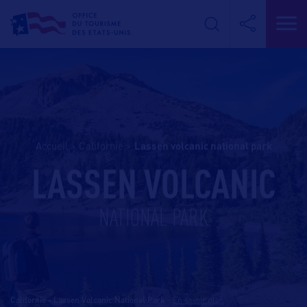
Accueil
>
Californie
>
lassen volcanic national park
LASSEN VOLCANIC
NATIONAL PARK
Californie - Lassen Volcanic National Park
-
En savoir plus