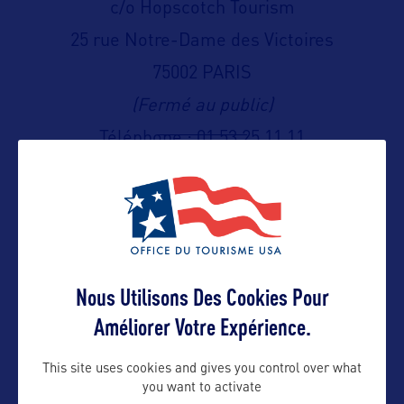
c/o Hopscotch Tourism
25 rue Notre-Dame des Victoires
75002 PARIS
(Fermé au public)
Téléphone : 01 53 25 11 11
Contact presse
Adresse aux USA :
555 Capitol Mall, Suite 1100
paserra@hopscotch.one
Sacramento, CA 95814 – USA
Nous Utilisons Des Cookies Pour
Contact pro
Améliorer Votre Expérience.
itrotzier@hopscotch.one
This site uses cookies and gives you control over what
llehongre@hopscotch.one
you want to activate