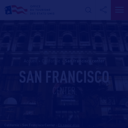
Accueil
>
Californie
>
san francisco center
SAN FRANCISCO
CENTER
Californie - San Francisco Center
-
En savoir plus