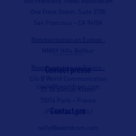
San Francisco Travel Association
One Front Street, Suite 2700
San Francisco – CA 94104
Représentation en Europe :
MMGY Hills Balfour
Contact presse
Représentation en France :
C/o B World Communication
claire@bworldcom.com
32-34 avenue Kléber
75016 Paris – France
Contact pro
(Fermé au public)
nelly@bworldcom.com