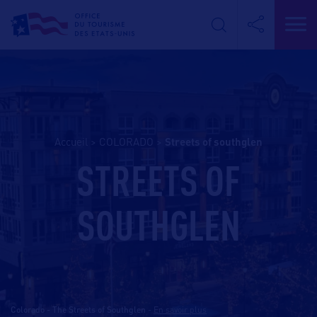
Accueil
>
COLORADO
>
streets of southglen
STREETS OF
SOUTHGLEN
Colorado - The Streets of Southglen
-
En savoir plus