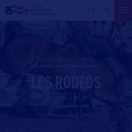
Accueil
>
DAKOTA DU NORD
>
les rodéos dans le dakota du nord
LES RODÉOS
DANS LE DAKOTA DU NORD
North Dakota - Rodéo
-
En savoir plus