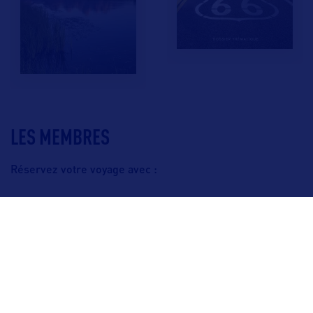
LES MEMBRES
Réservez votre voyage avec :
F.A.Q.
Crédits & Copyright
Mentions légales
Gestion des cookies
Politique de protection des données personnelles