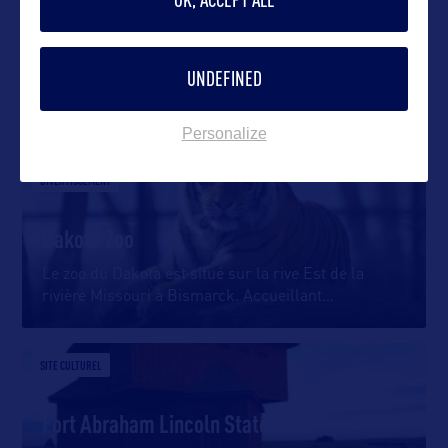
UNDEFINED
DANS LA MÊME CATEGORIE
Personalize
DIVERTISSEMENT
Dakota Zoo
Le zoo du Dakota est situé sur la rive Est de la
rivière Missouri à Bismarck. Accueillant
…
SITE CULTUREL
Fort Abraham Lincoln State Park