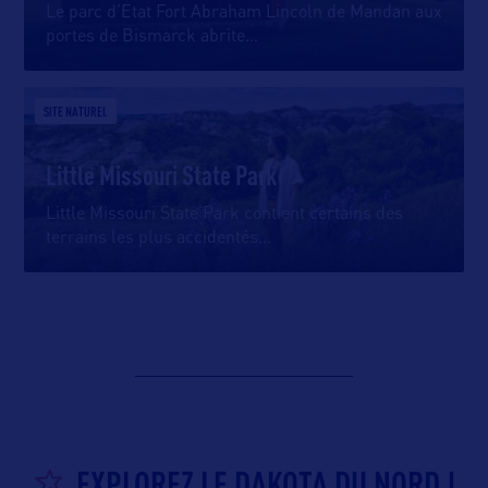
Le parc d’Etat Fort Abraham Lincoln de Mandan aux
portes de Bismarck abrite
…
SITE NATUREL
Little Missouri State Park
Little Missouri State Park contient certains des
terrains les plus accidentés
…
EXPLOREZ LE DAKOTA DU NORD !