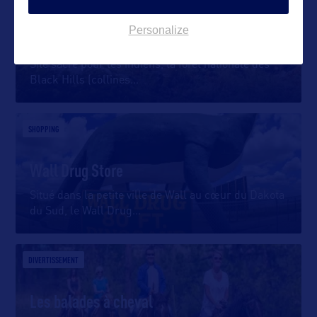
Personalize
Les Black Hills
Site sacré pour les indiens, la forêt nationale des
Black Hills (collines
…
SHOPPING
Wall Drug Store
Situé dans la petite ville de Wall au cœur du Dakota
du Sud, le Wall Drug
…
DIVERTISSEMENT
Les balades à cheval