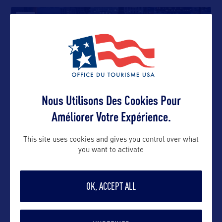
VILLE
Wilmington
D’abord colonisée et fondée en 1638 par les
Suédois, qui la nommèrent logiquement
…
Nous Utilisons Des Cookies Pour
VILLE
Améliorer Votre Expérience.
Lewes
This site uses cookies and gives you control over what
you want to activate
Fondée dès 1631, Lewes a été la première ville du
Delaware. Située au sud
…
OK, ACCEPT ALL
ÉTAT