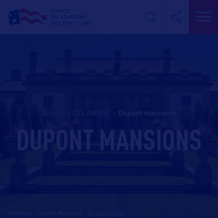
Accueil
>
DELAWARE
>
dupont mansions
DUPONT MANSIONS
Delaware - Dupont Mansions
-
En savoir plus