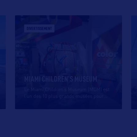
DIVERTISSEMENT
MIAMI CHILDREN’S MUSEUM
Le Miami Children’s Museum (MCM) est
l’un des 10 plus grands musées pour
…