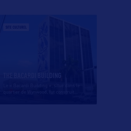
SITE CULTUREL
THE BACARDI BUILDING
Le « Bacardi Building », situé dans le
quartier de Wynwood, fut construit
…