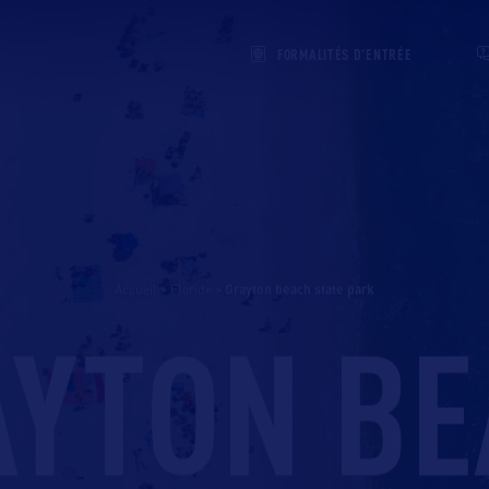
FORMALITÉS D'ENTRÉE
Accueil
>
Floride
>
grayton beach state park
YTON B