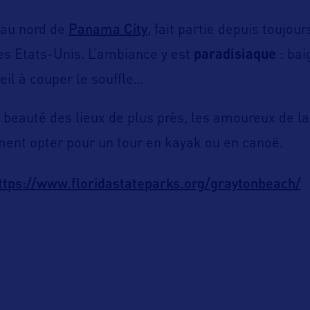
Panama City
 au nord de
, fait partie depuis toujou
es Etats-Unis. L’ambiance y est
paradisiaque
: bai
eil à couper le souffle…
 beauté des lieux de plus près, les amoureux de la
ent opter pour un tour en kayak ou en canoë.
ttps://www.floridastateparks.org/graytonbeach/