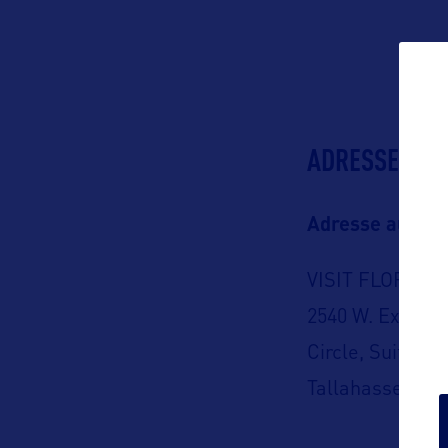
ADRESSES
Adresse aux US
VISIT FLORIDA
2540 W. Executi
Circle, Suite 20
Tallahassee, Fl
USA