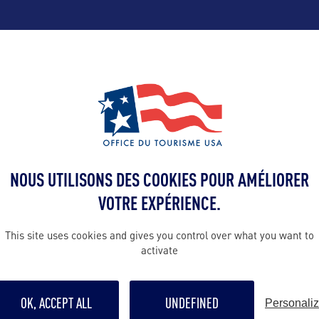
ALLEZ PLUS LOIN
Contact presse
stefanie@saphi
A :
NOUS UTILISONS DES COOKIES POUR AMÉLIORER
Contact pro
VOTRE EXPÉRIENCE.
vanessa@saphi
ve Center
This site uses cookies and gives you control over what you want to
0
activate
Contact grand p
orida 32301 –
https://www.vi
OK, ACCEPT ALL
UNDEFINED
Personali
us/contact-us