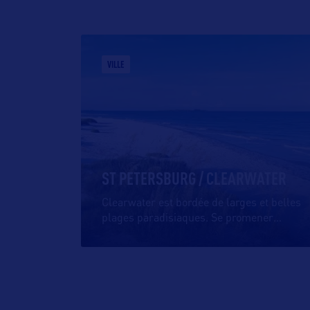
VILLE
ST PETERSBURG / CLEARWATER
Clearwater est bordée de larges et belles
plages paradisiaques. Se promener
…