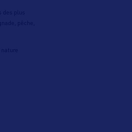
rs des plus
gnade, pêche,
 nature