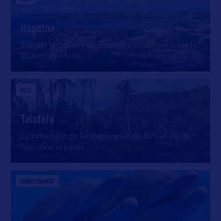
Hagatna
Elle est la capitale de Guam et c’est ici que siège le
gouvernement de
…
VILLE
Talofofo
La petite ville de Talofofo est située au sud-est de
l’île, dans la partie
…
DIVERTISSEMENT