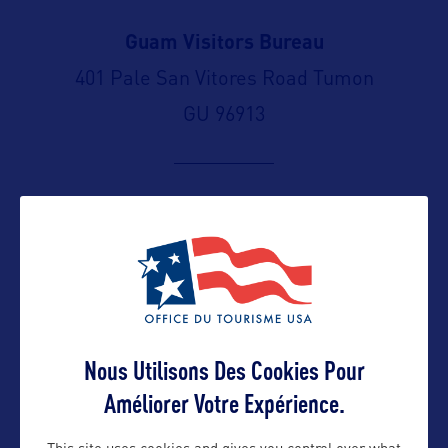
Guam Visitors Bureau
401 Pale San Vitores Road Tumon
GU 96913
Contact grand public
https://www.visitguam.com/contact-
us/
Suivre
Nous Utilisons Des Cookies Pour
Améliorer Votre Expérience.