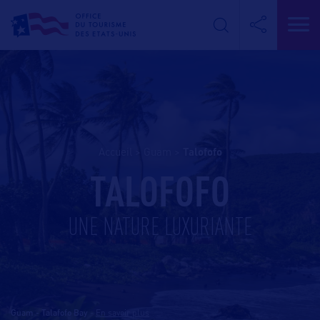
Accueil
>
Guam
>
talofofo
TALOFOFO
UNE NATURE LUXURIANTE
Guam - Talafofo Bay
-
En savoir plus