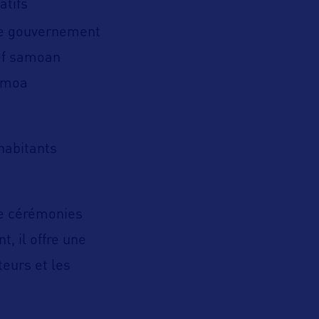
atifs
le gouvernement
hef samoan
Samoa
habitants
de cérémonies
, il offre une
teurs et les