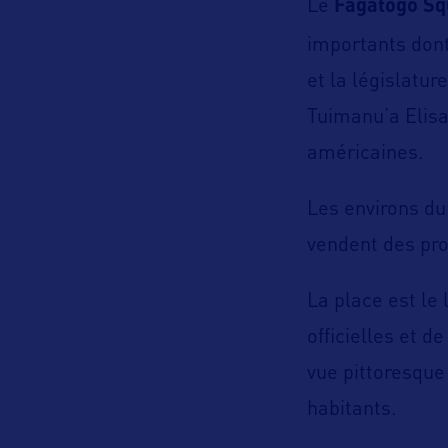
Le
Fagatogo Sq
importants don
et la législatu
Tuimanu’a Elisa
américaines.
Les environs du
vendent des prod
La place est l
officielles et 
vue pittoresque 
habitants.