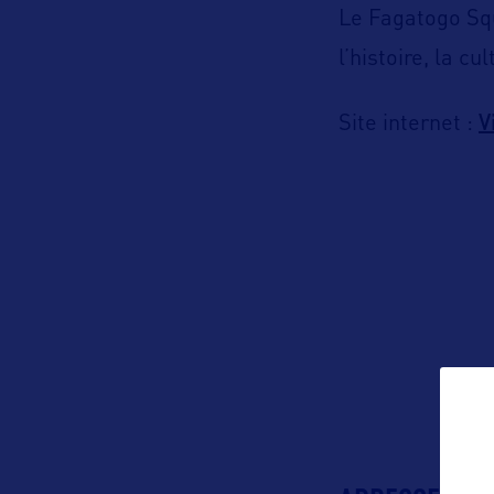
Le Fagatogo Squ
l’histoire, la c
V
Site internet :