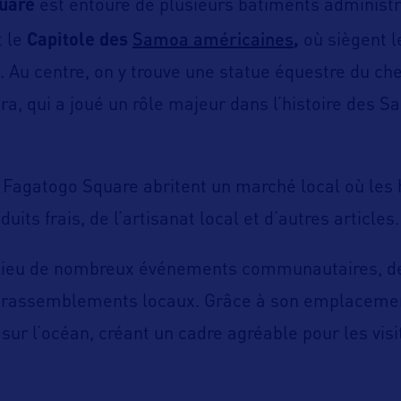
uare
est entouré de plusieurs bâtiments administr
Samoa américaines
t le
Capitole des
,
où siègent 
re. Au centre, on y trouve une statue équestre du c
ra, qui a joué un rôle majeur dans l’histoire des 
 Fagatogo Square abritent un marché local où les 
uits frais, de l’artisanat local et d’autres articles.
e lieu de nombreux événements communautaires, 
de rassemblements locaux. Grâce à son emplacement
sur l’océan, créant un cadre agréable pour les visi