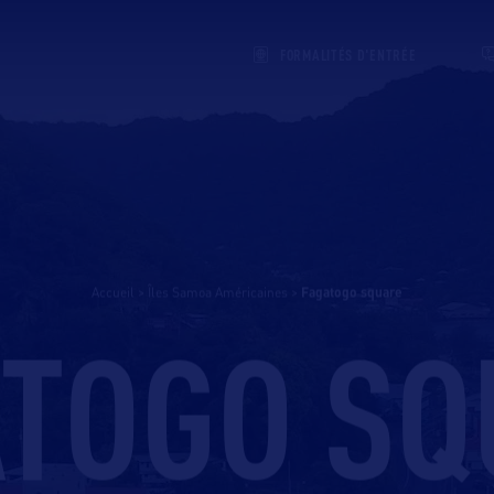
FORMALITÉS D'ENTRÉE
Accueil
>
Îles Samoa Américaines
>
fagatogo square
ATOGO SQ