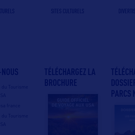
ATURELS
SITES CULTURELS
DIVERT
-NOUS
TÉLÉCHARGEZ LA
TÉLÉCH
BROCHURE
DOSSIE
e du Tourisme
PARCS 
USA
 usa france
e du Tourisme
USA