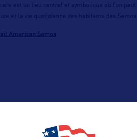
are est un lieu central et symbolique où l’on peut
ulture et la vie quotidienne des habitants des Samo
isit American Samoa
ALLEZ PLUS LOIN