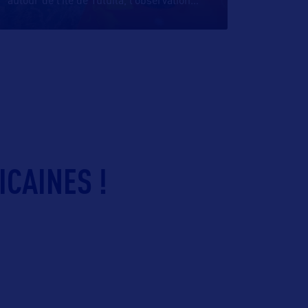
autour de l’île de Tutuila, l’observation
…
ICAINES !