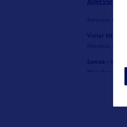
ADRESSES
Adresses aux U
Visitor Informa
Matafele, Apia
Samoa – Head O
Main Beach Ro
PO Box 2272, A