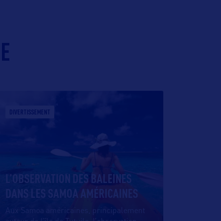
IE
DIVERTISSEMENT
L’OBSERVATION DES BALEINES
DANS LES SAMOA AMÉRICAINES
Aux Samoa américaines, principalement