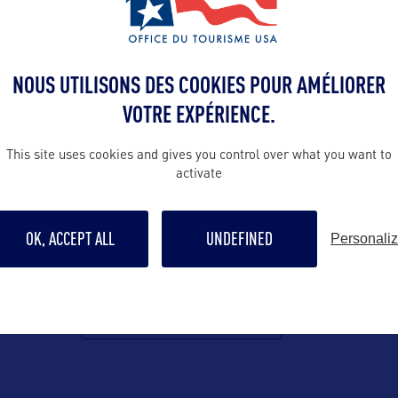
Contact grand p
info@america
SA :
NOUS UTILISONS DES COOKIES POUR AMÉLIORER
Suivre
VOTRE EXPÉRIENCE.
tion Fale
, Samoa
This site uses cookies and gives you control over what you want to
activate
ffice
ad
OK, ACCEPT ALL
UNDEFINED
Personali
pia, Samoa
VOIR LE SITE