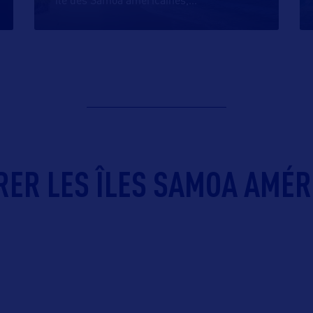
île des Samoa américaines,
…
RER LES ÎLES SAMOA AMÉR