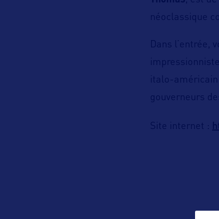
Thomas
, est d
néoclassique co
Dans l’entrée, 
impressionniste
italo-américain
gouverneurs des 
h
Site internet :