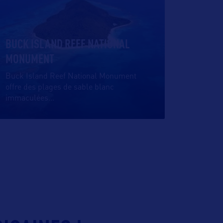
BUCK ISLAND REEF NATIONAL
MONUMENT
Buck Island Reef National Monument
offre des plages de sable blanc
immaculées
…