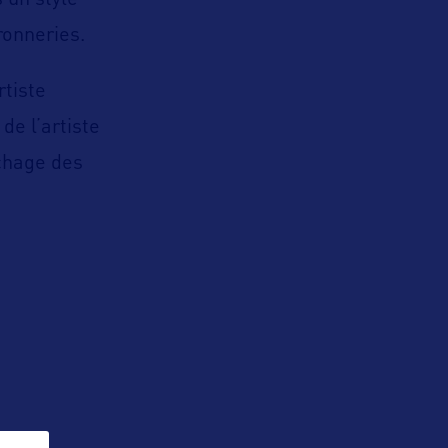
 un style
ronneries.
rtiste
de l’artiste
ichage des