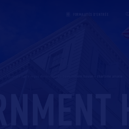
FORMALITÉS D'ENTRÉE
Accueil
>
Îles Vierges Américaines
>
government house – charlotte amalie
RNMENT 