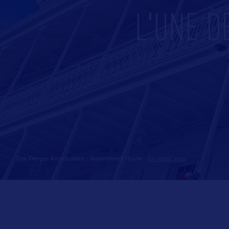
L'UNE 
Iles Vierges Américaines - Government House
-
En savoir plus