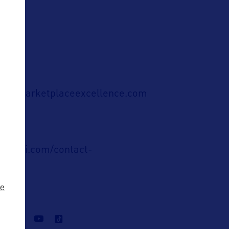
m@marketplaceexcellence.com
ublic
situsvi.com/contact-
ze