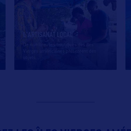
L'ARTISANAT LOCAL
De nombreuses boutiques des îles
Vierges américaines présentent des
objets
…