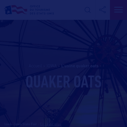
Accueil
>
IOWA
>
l’usine quaker oats
QUAKER OATS
Iowa - Iowa State Fair
-
En savoir plus