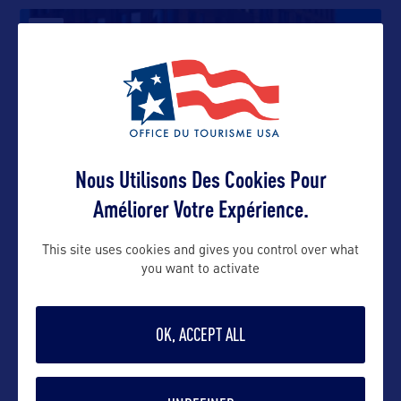
VILLE
Sioux City
Située à l’extrême nord-ouest de l’Iowa, Sioux City
est installée
…
Nous Utilisons Des Cookies Pour
DIVERTISSEMENT
Améliorer Votre Expérience.
This site uses cookies and gives you control over what
you want to activate
L'usine Quaker Oats
OK, ACCEPT ALL
SHOPPING