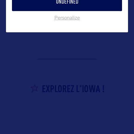
UNDEFINED
Amana Colonies
Personalize
EXPLOREZ L'IOWA !