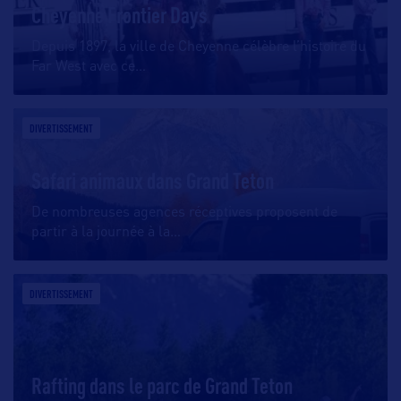
Cheyenne Frontier Days
Depuis 1897, la ville de Cheyenne célèbre l’histoire du
Far West avec ce
…
DIVERTISSEMENT
Safari animaux dans Grand Teton
De nombreuses agences réceptives proposent de
partir à la journée à la
…
DIVERTISSEMENT
Rafting dans le parc de Grand Teton