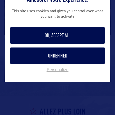
Yellow buses dans Yellowstone
This site uses cookies and gives you control over what
you want to activate
Les Yellow Bus Tours ont été utilisés dans le parc
national de Yellowstone
…
OK, ACCEPT ALL
DIVERTISSEMENT
UNDEFINED
Wyoming Whiskey, Inc
Wyoming Whisky est la première distillerie légale
Personalize
dans l’Etat du
…
ALLEZ PLUS LOIN