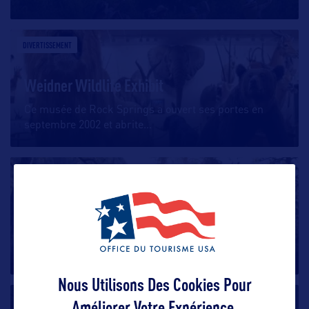
DIVERTISSEMENT
Weidner Wildlife Exhibit
Ce musée de Rock Springs a ouvert ses portes en
septembre 2002 et abrite
…
DIVERTISSEMENT
Les activités de plein-air
Dans le Wyoming, les possibilités d’une aventure
épique en plein
…
Nous Utilisons Des Cookies Pour
DIVERTISSEMENT
Améliorer Votre Expérience.