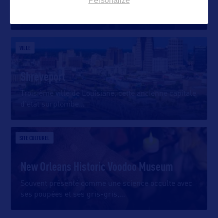
Personalize
Le site de Poverty Point, un vaste ensemble de
tertres monumentaux datant
…
VILLE
Shreveport
Troisième ville de Louisiane, cette ancienne capitale
d’état surplombe
…
SITE CULTUREL
New Orleans Historic Voodoo Museum
Souvent présenté comme une science occulte avec
ses poupées et ses gris-gris,
…