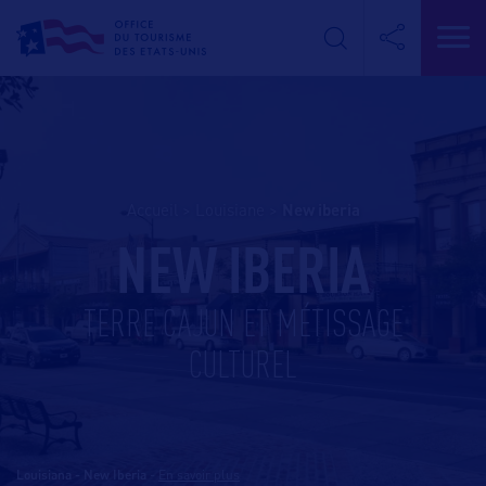
Accueil
>
Louisiane
>
new iberia
NEW IBERIA
TERRE CAJUN ET MÉTISSAGE
CULTUREL
Louisiana - New Iberia
-
En savoir plus