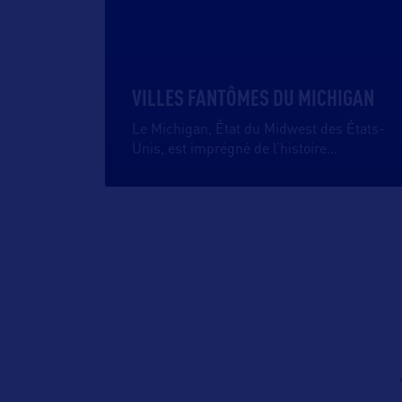
VILLES FANTÔMES DU MICHIGAN
Le Michigan, État du Midwest des États-
Unis, est imprégné de l’histoire
…