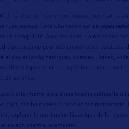
ine, offrant une évasion idyllique au cœur de la na
té de la ville du même nom, connue pour son arch
es rues pavées, Lake Charlevoix est
un joyau natu
te de tranquillité. Avec ses eaux claires et ses riv
 cadre pittoresque pour des promenades paisibles, 
e et des activités nautiques diverses : kayak, voi
les offrent également une agréable pause pour le
et de sérénité.
rlevoix elle-même ajoute une touche culturelle à l
s d’art, ses boutiques locales et ses restaurants. 
nt explorer le patrimoine historique de la région
 et de son charme intemporel.