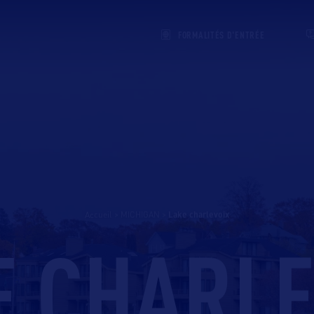
FORMALITÉS D'ENTRÉE
Accueil
>
MICHIGAN
>
lake charlevoix
E CHARLE