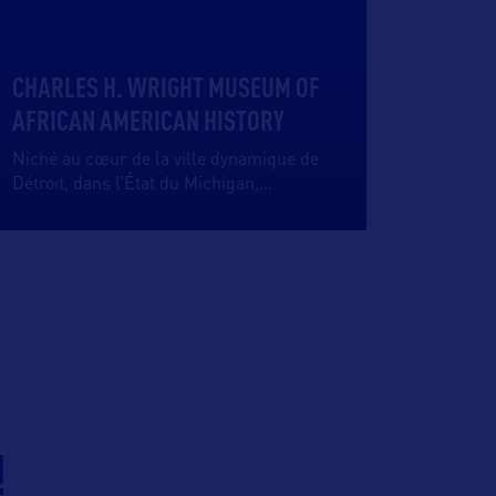
CHARLES H. WRIGHT MUSEUM OF
AFRICAN AMERICAN HISTORY
Niché au cœur de la ville dynamique de
Détroit, dans l’État du Michigan,
…
!