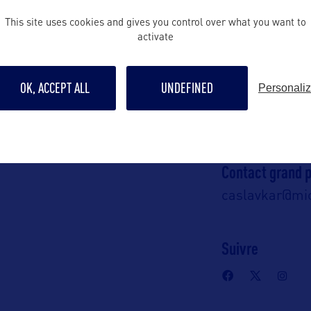
Contact presse
This site uses cookies and gives you control over what you want to
activate
grinnellm@mic
A :
OK, ACCEPT ALL
UNDEFINED
Personali
Contact pro
ton Square
lorenzd@michi
an 48913 – USA
Contact grand p
caslavkar@mic
Suivre