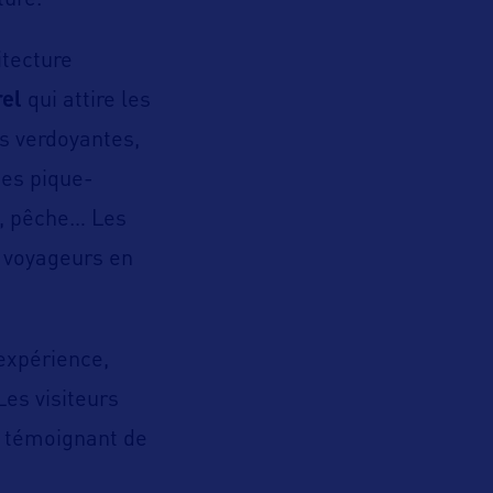
ture.
itecture
rel
qui attire les
es verdoyantes,
des pique-
le, pêche… Les
s voyageurs en
’expérience,
Les visiteurs
, témoignant de