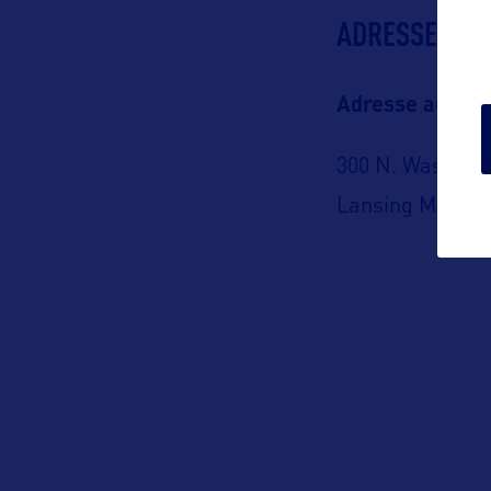
ADRESSES
Adresse aux US
300 N. Washing
Lansing Michig