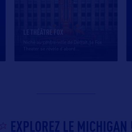
LE THÉÂTRE FOX
Niché au centre-ville de Détroit, le Fox
Theater se révèle d’abord
…
EXPLOREZ LE MICHIGAN 