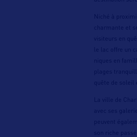
destination sere
Niché à proximi
charmante et s
visiteurs en quê
le lac offre un
niques en famill
plages tranquil
quête de soleil 
La ville de Cha
avec ses galerie
peuvent égaleme
son riche passé