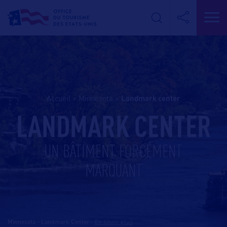
Accueil
>
Minnesota
>
landmark center
LANDMARK CENTER
UN BÂTIMENT FORCÉMENT
MARQUANT
Minnesota - Landmark Center
-
En savoir plus