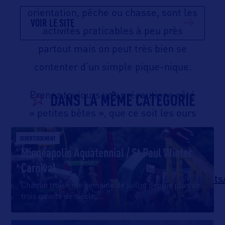
orientation, pêche ou chasse, sont les
VOIR LE SITE
activités praticables à peu près
partout mais on peut très bien se
contenter d’un simple pique-nique.
DANS LA MÊME CATEGORIE
Prenez toujours vos précautions côté
« petites bêtes », que ce soit les ours
ou les moustiques !
DIVERTISSEMENT
Minneapolis Aquatennial / St Paul Winter
Site internet :
Carnival
https://www.dnr.state.mn.us/state_forests
Chaque troisième semaine de juillet depuis plus de
trois quarts de siècle,
…