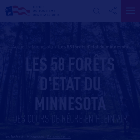
Accueil
>
Minnesota
>
les 58 forêts d’etat du minnesota
LES 58 FORÊTS
D'ETAT DU
MINNESOTA
DES COURS DE RÉCRÉ EN PLEIN AIR
les forêts du Minnesota
-
En savoir plus