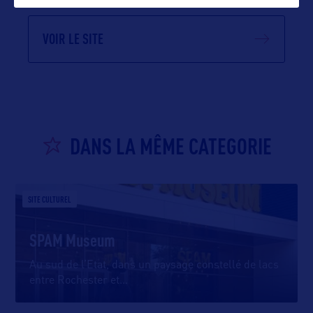
VOIR LE SITE
DANS LA MÊME CATEGORIE
SITE CULTUREL
SPAM Museum
Au sud de l’Etat, dans un paysage constellé de lacs
entre Rochester et
…