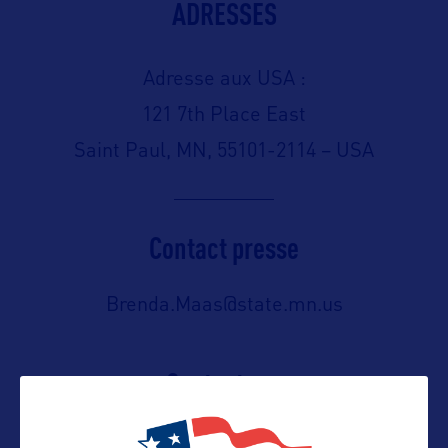
ADRESSES
Adresse aux USA :
121 7th Place East
Saint Paul, MN, 55101-2114 – USA
Contact presse
Brenda.Maas@state.mn.us
Contact pro
Brenda.Maas@state.mn.us