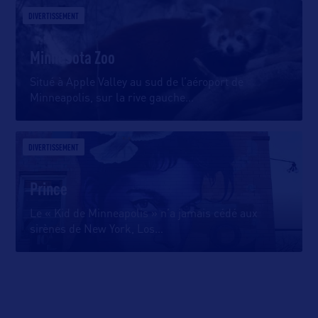
DIVERTISSEMENT
Minnesota Zoo
Situé à Apple Valley au sud de l’aéroport de
Minneapolis, sur la rive gauche
…
DIVERTISSEMENT
Prince
Le « Kid de Minneapolis » n’a jamais cédé aux
sirènes de New York, Los
…