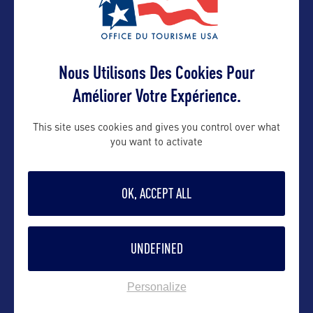
Contact grand public
Nous Utilisons Des Cookies Pour
Brenda.Maas@state.mn.us
Améliorer Votre Expérience.
This site uses cookies and gives you control over what
Suivre
you want to activate
OK, ACCEPT ALL
UNDEFINED
Personalize