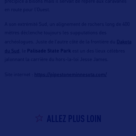
précipice à bisons mais il servait de repère aux caravanes
en route pour l’Ouest.
A son extrémité Sud, un alignement de rochers long de 400
mètres déclenche toujours les supputations des
Dakota
archéologues. Juste de l’autre côté de la frontière du
du Sud
, le
Palisade State Park
est un des lieux célèbres
jalonnant la carrière du hors-la-loi Jesse James.
https://pipestoneminnesota.com/
Site internet :
ALLEZ PLUS LOIN