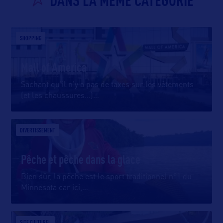
SHOPPING
Mall of America
Sachant qu’il n’y a pas de taxes sur les vêtements
(et les chaussures…)
…
DIVERTISSEMENT
Pêche et pêche dans la glace
Bien sûr, la pêche est le sport traditionnel n°1 du
Minnesota car ici,
…
SITE CULTUREL