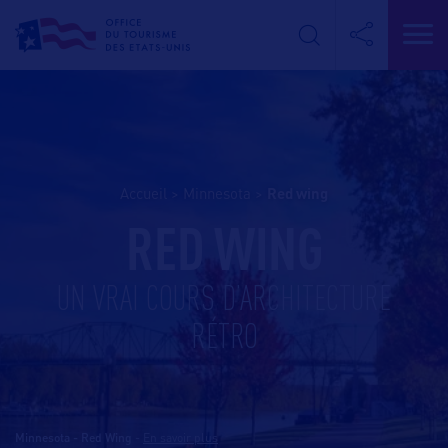
Accueil
>
Minnesota
>
red wing
RED WING
UN VRAI COURS D’ARCHITECTURE
RÉTRO
Minnesota - Red Wing
-
En savoir plus