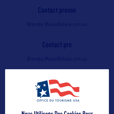
Contact presse
Brenda.Maas@state.mn.us
Contact pro
Brenda.Maas@state.mn.us
Contact grand public
Brenda.Maas@state.mn.us
Suivre
Nous Utilisons Des Cookies Pour