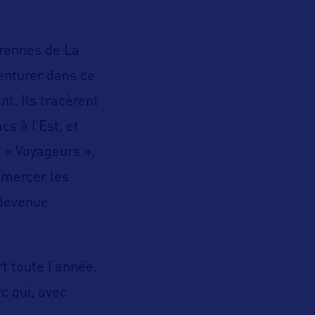
arennes de La
enturer dans ce
ent. Ils tracèrent
cs à l’Est, et
s « Voyageurs »,
mmercer les
 devenue
t toute l’année.
c qui, avec