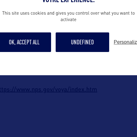
n canoë ainsi que d’autres excursions pédestres.
This site uses cookies and gives you control over what you want to
activate
moins une ou deux nuits
« Into the Wild »,
il est r
pourvoyeur local ou « outfitter ». On peut aussi lo
OK, ACCEPT ALL
UNDEFINED
Personali
équipé. L’accès au parc est un peu plus aisé en hi
motoneiges
 ou
, mais tout est relatif ! Ce sera l’o
ales justifiant leur nom indien de « pays du ciel d
ttps://www.nps.gov/voya/index.htm