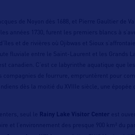
acques de Noyon dès 1688, et Pierre Gaultier de V
les années 1730, furent les premiers blancs à s’av
 d’îles et de rivières où Ojibwas et Sioux s’affrontai
ute fluviale entre le Saint-Laurent et les Grands La
uest canadien. C’est ce labyrinthe aquatique que le
es compagnies de fourrure, empruntèrent pour co
Indiens dès la moitié du XVIIIe siècle, une épopée
enters, seul le
Rainy Lake Visitor Center
est ouver
toire et l’environnement des presque 900 km² du par