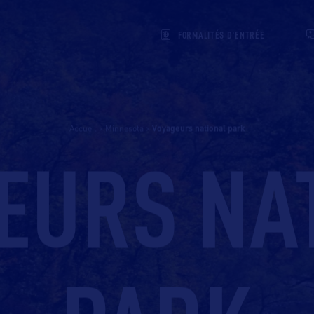
FORMALITÉS D'ENTRÉE
Accueil
>
Minnesota
>
voyageurs national park
EURS NA