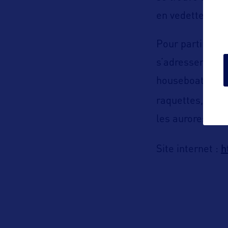
en vedette ou e
Pour partir au 
s’adresser à un 
houseboat tout 
raquettes, skis
les aurores boré
h
Site internet :