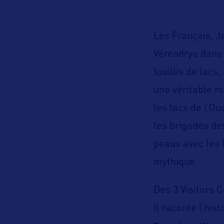
Les Français, J
Vérendrye dans 
fouillis de lacs,
une véritable ro
les lacs de l’O
les brigades d
peaux avec les 
mythique.
Des 3 Visitors C
Il raconte l’his