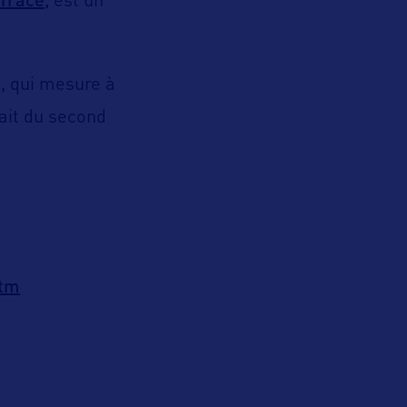
est un
z, qui mesure à
rait du second
htm