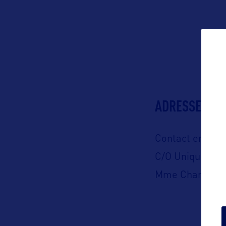
ADRESSES
Contact en Fran
C/O Unique Con
Mme Charlotte 