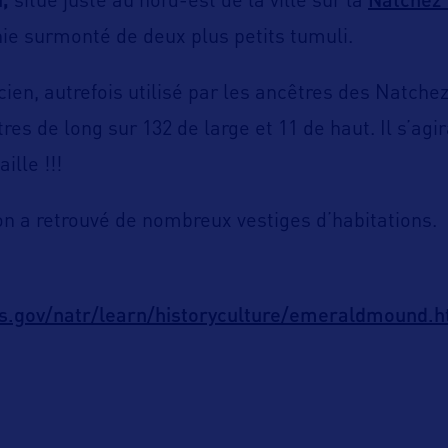
d,
situé juste au nord-est de la ville sur la
ie surmonté de deux plus petits tumuli.
cien, autrefois utilisé par les ancêtres des Natche
es de long sur 132 de large et 11 de haut. Il s’agi
ille !!!
on a retrouvé de nombreux vestiges d’habitations.
s.gov/natr/learn/historyculture/emeraldmound.