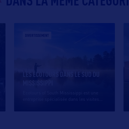
DANS LA MÊME CATEGOR
DIVERTISSEMENT
LES ÉCOTOURS DANS LE SUD DU
MISSISSIPPI
Ecotours of South Mississippi est une
entreprise spécialisée dans les visites
…