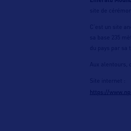
Emerald Moun
site de cérémon
C’est un site an
sa base 235 mètr
du pays par sa ta
Aux alentours, 
Site internet :
https://www.np