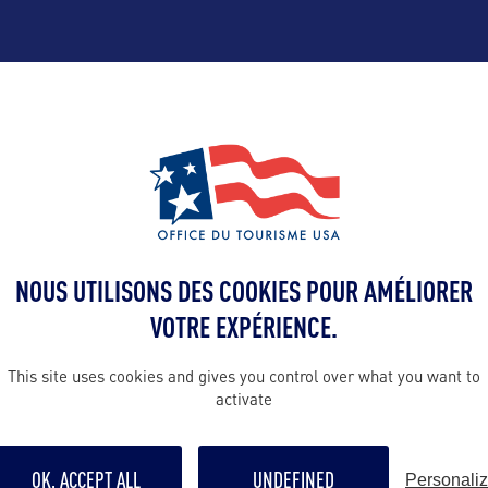
ALLEZ PLUS LOIN
Contact presse
charlotte@uni
NOUS UTILISONS DES COOKIES POUR AMÉLIORER
ce :
VOTRE EXPÉRIENCE.
sulting
Contact pro
Bonis
This site uses cookies and gives you control over what you want to
charlotte@uni
activate
Contact grand p
OK, ACCEPT ALL
UNDEFINED
Personali