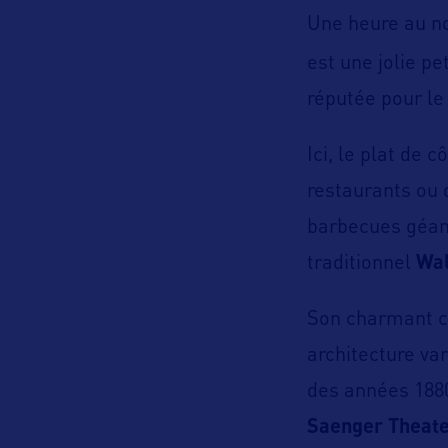
Une heure au no
est une jolie pet
réputée pour le 
Ici, le plat de 
restaurants ou
barbecues géant
traditionnel
Wal
Son charmant ce
architecture va
des années 188
Saenger Theate