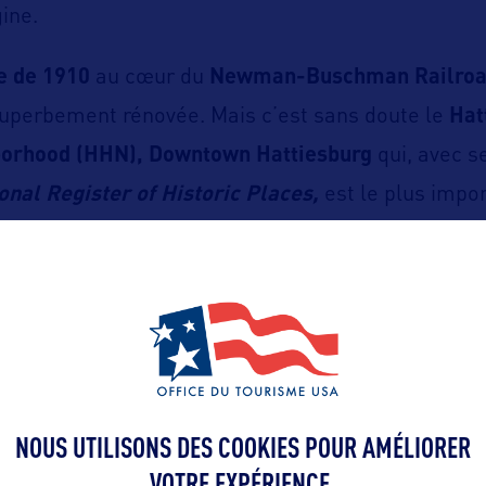
ine.
e de 1910
au cœur du
Newman-Buschman Railroad
uperbement rénovée. Mais c’est sans doute le
Hat
borhood (HHN),
Downtown Hattiesburg
qui, avec s
onal Register of Historic Places,
est le plus impor
 animé régulièrement par diverses manifestations
rassemblement politique, l’un n’allant souvent pa
 de Noël en font une véritable bonbonnière, chaq
t de guirlandes illuminées.
ttps://www.visithburg.org/
NOUS UTILISONS DES COOKIES POUR AMÉLIORER
VOTRE EXPÉRIENCE.