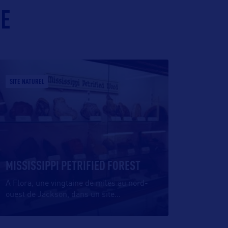
IE
SITE NATUREL
MISSISSIPPI PETRIFIED FOREST
A Flora, une vingtaine de miles au nord-
ouest de Jackson, dans un site
…