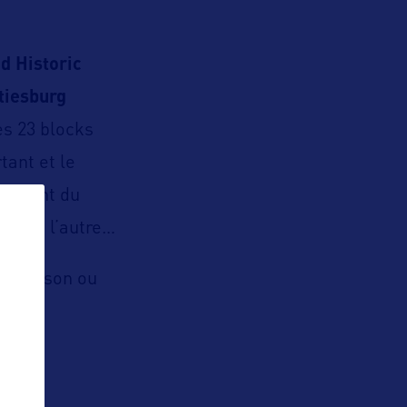
 Historic
tiesburg
es 23 blocks
tant et le
 allant du
s sans l’autre…
ue maison ou