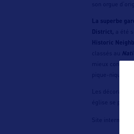
son orgue d’orig
La superbe gar
District,
a été s
Historic Neigh
classés au
Nati
mieux conservé,
pique-nique au 
Les décorations
église se paran
h
Site internet :