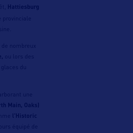
êt,
Hattiesburg
 provinciale
sine.
ans de nombreux
e,
ou lors des
 glaces du
arborant une
th Main, Oaks)
comme
l’Historic
jours équipé de