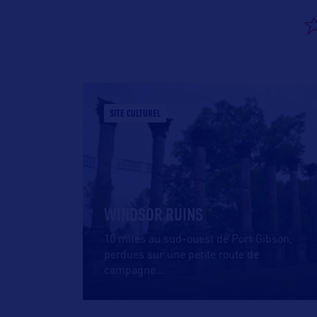
SITE CULTUREL
WINDSOR RUINS
10 miles au sud-ouest de Port Gibson,
perdues sur une petite route de
campagne
…