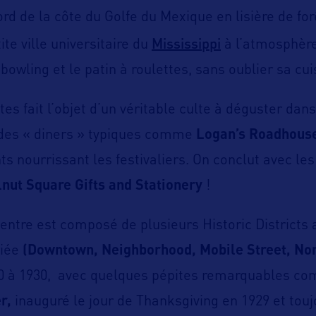
rd de la côte du Golfe du Mexique en lisière de for
Mississippi
ite ville universitaire du
à l’atmosphère
bowling et le patin à roulettes, sans oublier sa cui
côtes fait l’objet d’un véritable culte à déguster d
 des « diners » typiques comme
Logan’s Roadhous
s nourrissant les festivaliers. On conclut avec les
nut Square Gifts and Stationery
!
ntre est composé de plusieurs Historic Districts 
riée
(Downtown, Neighborhood, Mobile Street, Nor
0 à 1930, avec quelques pépites remarquables 
r,
inauguré le jour de Thanksgiving en 1929 et tou