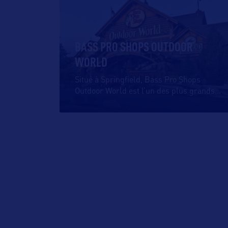
BASS PRO SHOPS OUTDOOR
WORLD
Situé à Springfield, Bass Pro Shops
Outdoor World est l’un des plus grands
…