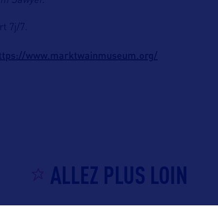
om Sawyer.
t 7j/7.
ttps://www.marktwainmuseum.org/
ALLEZ PLUS LOIN