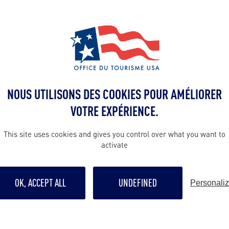
Contact presse
yohann@bwor
 en France :
Contact pro
ommunication
yohann@bwor
NOUS UTILISONS DES COOKIES POUR AMÉLIORER
c)
06 65 05 88 50
VOTRE EXPÉRIENCE.
n Robert
Contact grand p
This site uses cookies and gives you control over what you want to
activate
yohann@bwor
OK, ACCEPT ALL
UNDEFINED
Personali
Suivre