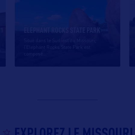
ELEPHANT ROCKS STATE PARK
Situé dans le Sud-est du Missouri,
l’Elephant Rocks State Park est
composé
…
EXPLOREZ LE MISSOURI