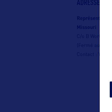
ADRESSES
Représentation
Missouri
C/o B World C
(Fermé au publi
Contact : Yohan