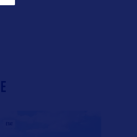
IE
ÉTAT