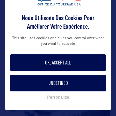
Nous Utilisons Des Cookies Pour
Améliorer Votre Expérience.
DANS LA MÊME CATEGORIE
This site uses cookies and gives you control over what
you want to activate
VILLE
OK, ACCEPT ALL
Kalispell
Au nord-ouest du Montana, Kalispell a su entretenir
UNDEFINED
son charme de la période
…
Personalize
SITE NATUREL