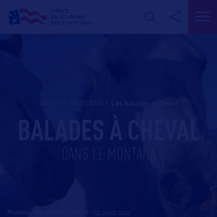
Accueil
>
MONTANA
>
les balades à cheval
BALADES À CHEVAL
DANS LE MONTANA
Montana - Les balades à cheval
-
En savoir plus