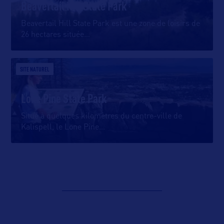
Beavertail Hill State Park
Beavertail Hill State Park est une zone de loisirs de
26 hectares située
…
SITE NATUREL
Lone Pine State Park
Situé à quelques kilomètres du centre-ville de
Kalispell, le Lone Pine
…