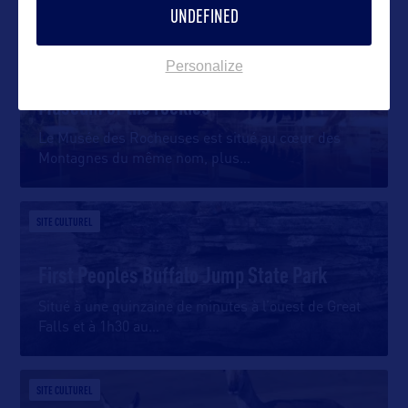
UNDEFINED
SITE CULTUREL
Personalize
Museum of the rockies
Le Musée des Rocheuses est situé au cœur des
Montagnes du même nom, plus
…
SITE CULTUREL
First Peoples Buffalo Jump State Park
Situé à une quinzaine de minutes à l’ouest de Great
Falls et à 1h30 au
…
SITE CULTUREL