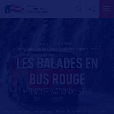
Accueil
>
MONTANA
>
les balades en bus rouge à glacier national park
LES BALADES EN
BUS ROUGE
À GLACIER NATIONAL PARK
Montana - Les balades en bus rouge à Glacier National Park
-
En savoir plus