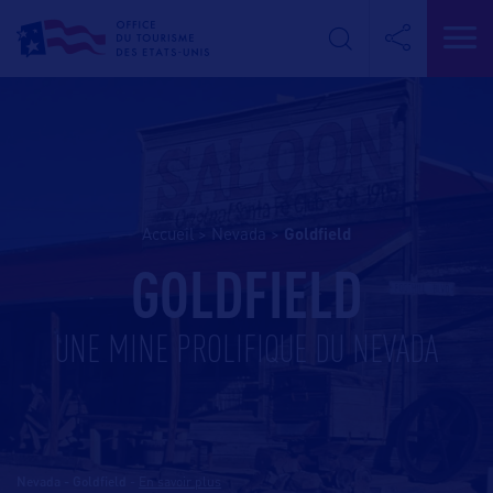
Accueil
>
Nevada
>
goldfield
GOLDFIELD
UNE MINE PROLIFIQUE DU NEVADA
Nevada - Goldfield
-
En savoir plus