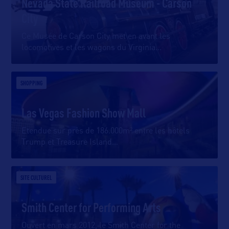
Nevada State Railroad Museum - Carson
City
Ce Musée de Carson City met en avant les
locomotives et les wagons du Virginia
…
SHOPPING
Las Vegas Fashion Show Mall
Etendue sur près de 186.000m² entre les hôtels
Trump et Treasure Island
…
SITE CULTUREL
Smith Center for Performing Arts
Ouvert en mars 2012, le Smith Center for the