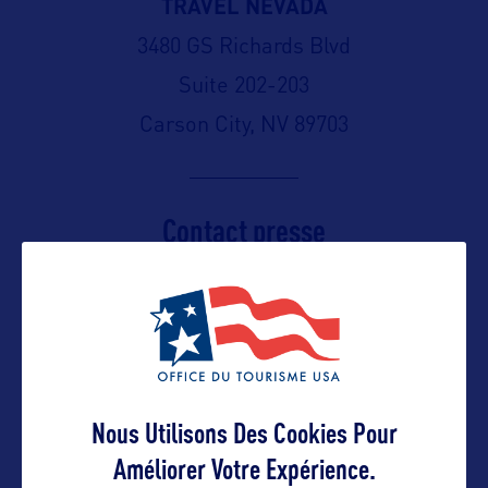
TRAVEL NEVADA
3480 GS Richards Blvd
Suite 202-203
Carson City, NV 89703
Contact presse
cmoran@travelnevada.com
Suivre
Nous Utilisons Des Cookies Pour
Améliorer Votre Expérience.