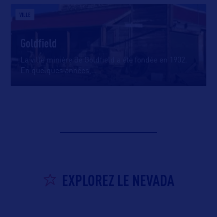
VILLE
Goldfield
La ville minière de Goldfield a été fondée en 1902.
En quelques années,
…
EXPLOREZ LE NEVADA