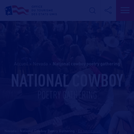
Accueil
>
Nevada
>
national cowboy poetry gathering
NATIONAL COWBOY
POETRY GATHERING
Nevada - National Cowboy Poetry Gathering
-
En savoir plus