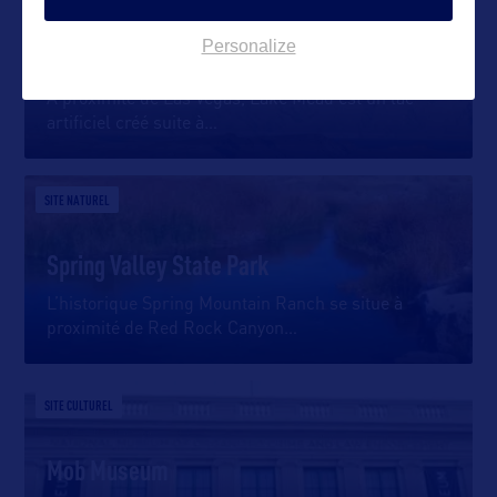
Personalize
Lake Mead
A proximité de Las Vegas, Lake Mead est un lac
artificiel créé suite à
…
SITE NATUREL
Spring Valley State Park
L’historique Spring Mountain Ranch se situe à
proximité de Red Rock Canyon
…
SITE CULTUREL
Mob Museum