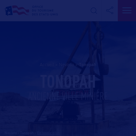
Accueil
>
Nevada
>
tonopah
TONOPAH
ANCIENNE VILLE MINIÈRE
Nevada - Tonopah
-
En savoir plus