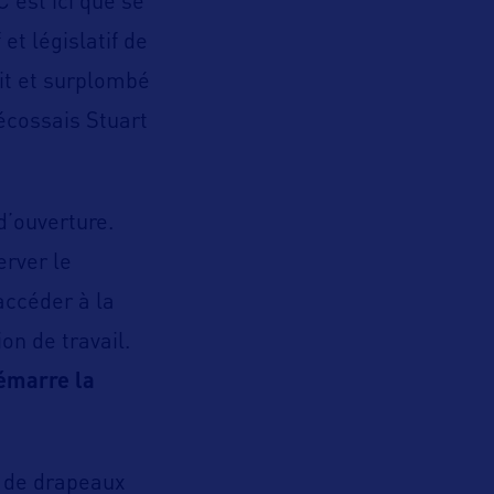
C’est ici que se
et législatif de
it et surplombé
 écossais Stuart
d’ouverture.
erver le
 accéder à la
on de travail.
démarre la
on de drapeaux