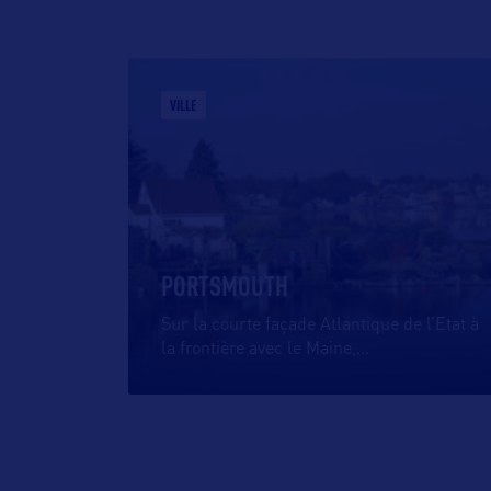
VILLE
PORTSMOUTH
Sur la courte façade Atlantique de l’Etat à
la frontière avec le Maine,
…