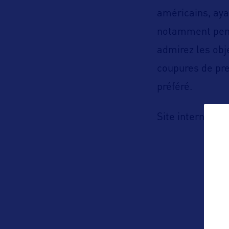
américains, aya
notamment penda
admirez les obj
coupures de pre
préféré.
h
Site internet :