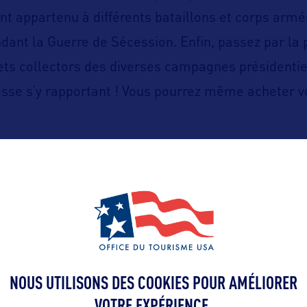
nt appartenu à différents bataillons et corps arm
nt la Guerre de Sécession. Enfin, passez par la p
ets collectors des diverses campagnes présidentiel
sse s’y rapportant ! Vous pourrez même acheter v
ttps://www.visitconcord-nh.com/
NOUS UTILISONS DES COOKIES POUR AMÉLIORER
VOTRE EXPÉRIENCE.