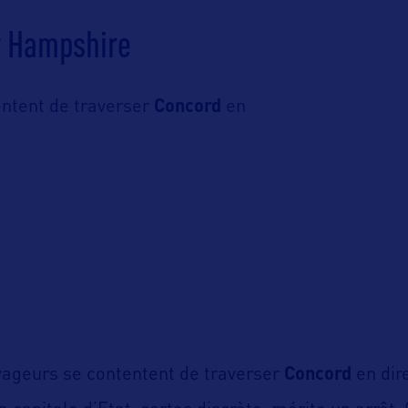
w Hampshire
entent de traverser
Concord
en
yageurs se contentent de traverser
Concord
en dir