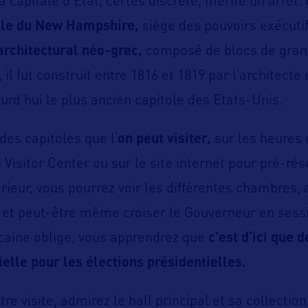
la capitale d’Etat, certes discrète, mérite un arrêt. 
ole du New Hampshire,
siège des pouvoirs exécutif 
architectural néo-grec,
composé de blocs de gran
il fut construit entre 1816 et 1819 par l’architecte
urd’hui le plus ancien capitole des Etats-Unis.
 des capitoles que l’
on peut visiter,
sur les heures 
Visitor Center ou sur le site internet pour pré-rés
érieur, vous pourrez voir les différentes chambres,
, et peut-être même croiser le Gouverneur en sessi
caine oblige, vous apprendrez que
c’est d’ici que 
elle pour les élections présidentielles.
otre visite, admirez le hall principal et sa collecti