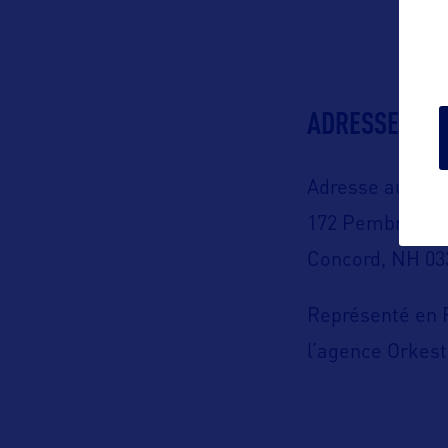
ADRESSES
Adresse aux US
172 Pembroke 
Concord, NH 03
Représenté en 
l’agence Orkes