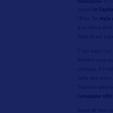
Mountains
.
Or, 
trouve
le Capit
l’Etat. De
style 
d’un dôme doré, 
Park et est aujo
C’est aussi l’un
Rendez-vous au 
créneau. A l’int
salle des votes
Tradition améri
campagne offici
Avant de finir v