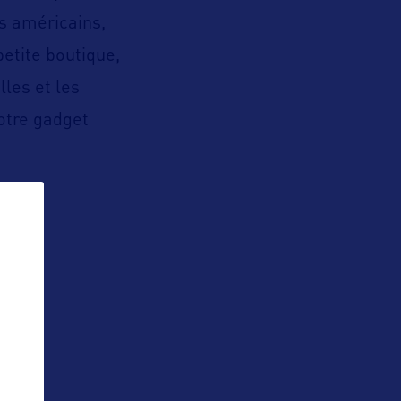
és américains,
etite boutique,
les et les
otre gadget