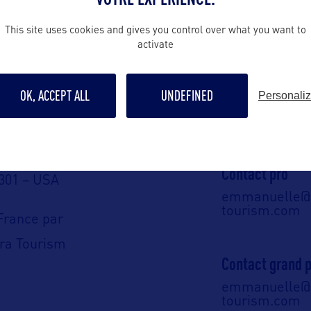
ALLEZ PLUS LOIN
This site uses cookies and gives you control over what you want to
activate
Contact presse
OK, ACCEPT ALL
UNDEFINED
Personali
emmanuelle@o
tourism.com
A :
Road
Contact pro
301 – USA
emmanuelle@o
tourism.com
France par
tra Tourism
Contact grand p
emmanuelle@o
tourism.com