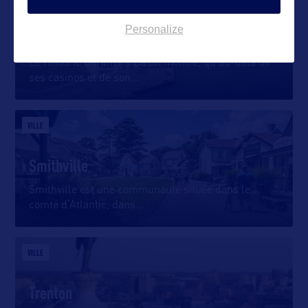
Personalize
Historic Gardner's Basin
Le Historic Gardner’s Basin montre, qu’au-delà de
ses casinos et de son
…
VILLE
Smithville
Smithville est une communauté située dans le
comté d’Atlantic, dans
…
VILLE
Trenton