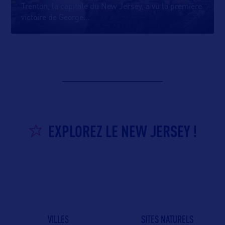
Trenton, la capitale du New Jersey, a vu la première
victoire de George
…
EXPLOREZ LE NEW JERSEY !
VILLES
SITES NATURELS