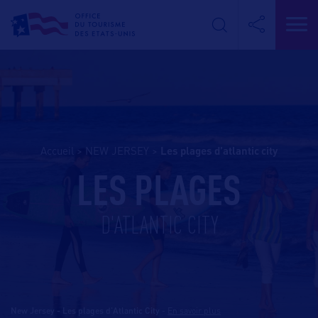
Accueil
>
NEW JERSEY
>
les plages d’atlantic city
LES PLAGES
D'ATLANTIC CITY
New Jersey - Les plages d'Atlantic City
-
En savoir plus