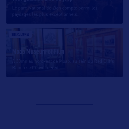
Le parc National de Zion compte parmi les
paysages les plus exceptionnels
…
SITE CULTUREL
Moab Museum of Film
A 30mn au nord-est de Moab, au sein du Red Cliffs
Ranch se trouve le Red
…