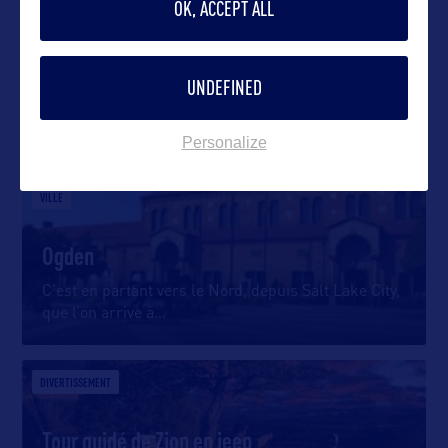
OK, ACCEPT ALL
UNDEFINED
DANS LA MÊME CATEGORIE
Personalize
VILLE
Ogden
C’est en partant vers le Nord, depuis Salt Lake City,
que l’on arrive à
…
DIVERTISSEMENT
Tour guidé de Zion en jeep