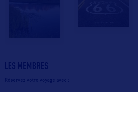
LES MEMBRES
Réservez votre voyage avec :
F.A.Q.
Crédits & Copyright
Mentions légales
Gestion des cookies
Politique de protection des données personnelles