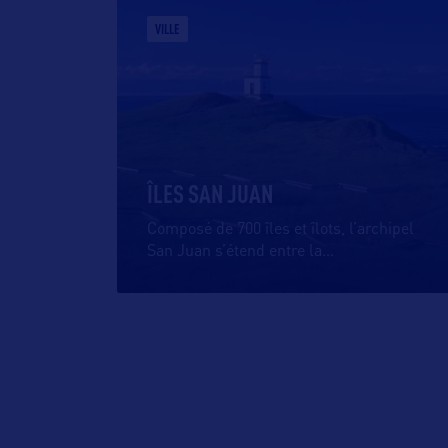
VILLE
ÎLES SAN JUAN
Composé de 700 îles et îlots, l’archipel
San Juan s’étend entre la
…