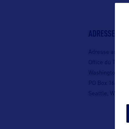
ADRESSES
Adresse aux US
Office du Touri
Washington Sta
PO Box 16612
Seattle, WA 981
Représentation 
C/o B World C