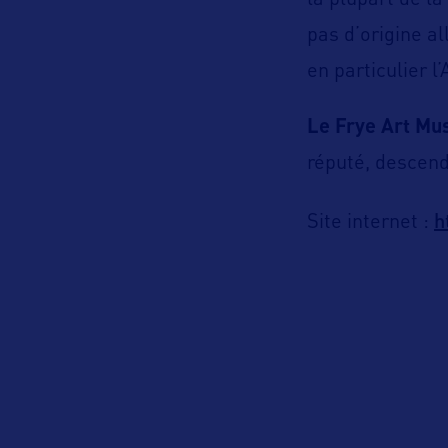
la plupart de la 
pas d’origine a
en particulier l
Le Frye Art M
réputé, descen
h
Site internet :