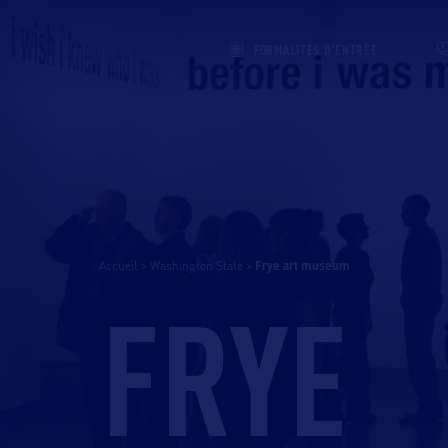
FORMALITÉS D'ENTRÉE
Accueil
>
Washington State
>
frye art museum
FRYE