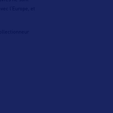
uvres ne sont
vec l’Europe, et
ollectionneur