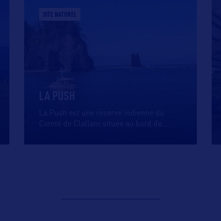
SITE NATUREL
LA PUSH
La Push est une réserve indienne du
Comté de Clallam située au bord de
…