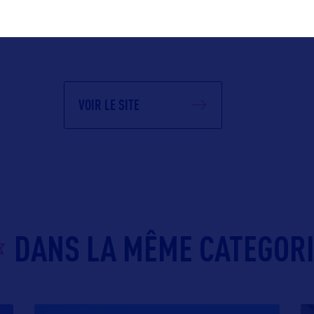
léber
FRANCE
c)
VOIR LE SITE
DANS LA MÊME CATEGOR