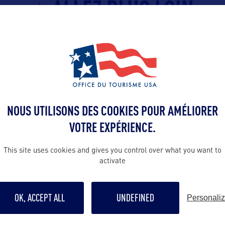
ALLEZ PLUS LOIN
Contact presse
claire@bworl
A :
NOUS UTILISONS DES COOKIES POUR AMÉLIORER
sme de
Contact pro
VOTRE EXPÉRIENCE.
te
barbara@bwo
This site uses cookies and gives you control over what you want to
activate
16
Contact grand p
tourisminfo@
en France :
OK, ACCEPT ALL
UNDEFINED
Personali
ommunication
Suivre