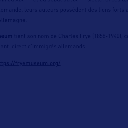
fin du XIX
et du début du XX
siècle. Si ces œ
llemande, leurs auteurs possèdent des liens forts a
’Allemagne.
useum
tient son nom de Charles Frye (1858-1940), c
dant direct d’immigrés allemands.
ttps://fryemuseum.org/