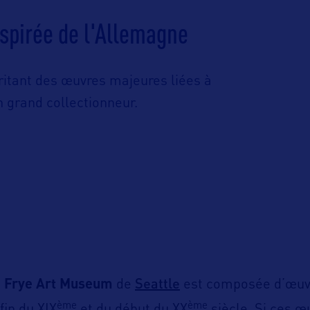
nspirée de l'Allemagne
ritant des œuvres majeures liées à
un grand collectionneur.
Seattle
u
Frye Art Museum
de
est composée d’œuvr
ème
ème