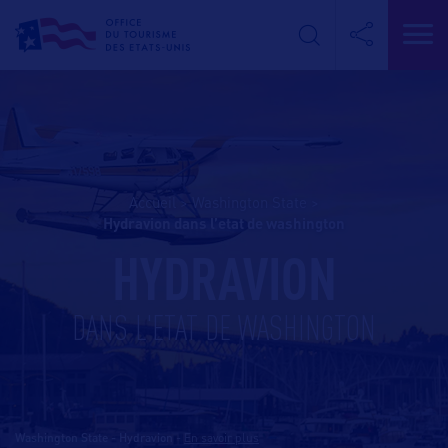
Accueil
>
Washington State
>
hydravion dans l’etat de washington
HYDRAVION
DANS L'ETAT DE WASHINGTON
Washington State - Hydravion
-
En savoir plus