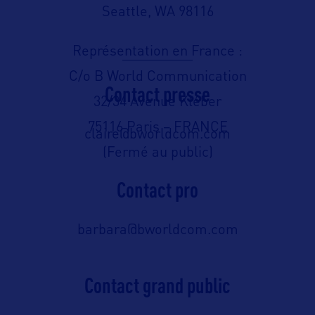
Seattle, WA 98116
Représentation en France :
C/o B World Communication
Contact presse
32/34 Avenue Kléber
75116 Paris – FRANCE
claire@bworldcom.com
(Fermé au public)
Contact pro
barbara@bworldcom.com
Contact grand public