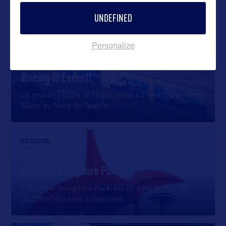
DANS LA MÊME CATEGORIE
UNDEFINED
Personalize
DIVERTISSEMENT
Boeing @ Everett
Le musée Future of Flight, situé à Everett, à environ
45km au Nord de Seattle,
…
SITE CULTUREL
Olympic Sculpture Park
L’Olympic Sculpture Park est un parc public de
36.000m² dont les collections
…