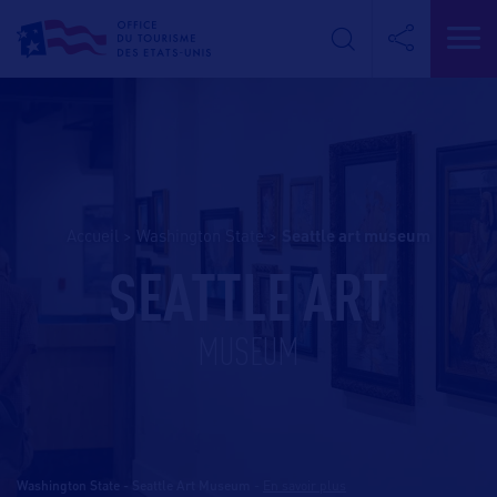
Accueil
>
Washington State
>
seattle art museum
SEATTLE ART
MUSEUM
Washington State - Seattle Art Museum
-
En savoir plus