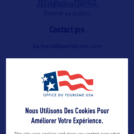
75116 Paris – FRANCE
claire@bworldcom.com
(Fermé au public)
Contact pro
barbara@bworldcom.com
Contact grand public
tourisminfo@stateofwatourism.com
Suivre
Nous Utilisons Des Cookies Pour
Améliorer Votre Expérience.