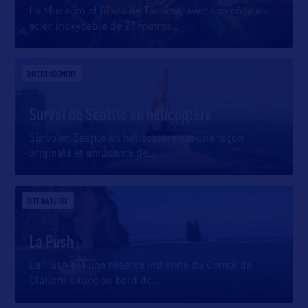
Le Museum of Glass de Tacoma, avec son cône en
acier inoxydable de 27 mètres
…
DIVERTISSEMENT
Survol de Seattle en hélicoptère
Survoler Seattle en hélicoptère est une façon
originale et amusante de
…
SITE NATUREL
La Push
La Push est une réserve indienne du Comté de
Clallam située au bord de
…