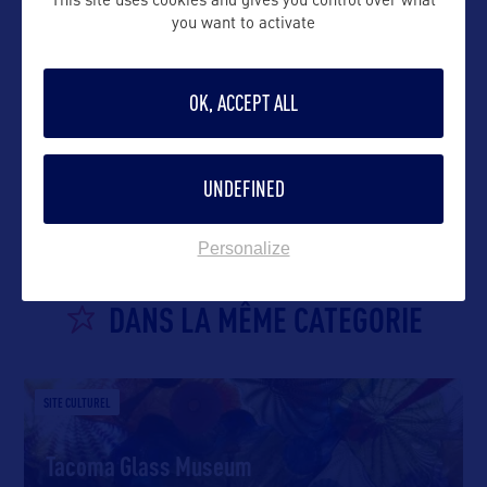
This site uses cookies and gives you control over what
you want to activate
OK, ACCEPT ALL
VOIR LE SITE
UNDEFINED
Personalize
DANS LA MÊME CATEGORIE
SITE CULTUREL
Tacoma Glass Museum