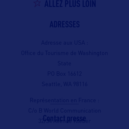
ALLEZ PLUS LOIN
ADRESSES
Adresse aux USA :
Office du Tourisme de Washington
State
PO Box 16612
Seattle, WA 98116
Représentation en France :
C/o B World Communication
Contact presse
32/34 Avenue Kléber